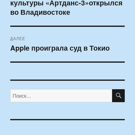
культуры «Артданс-3»открылся
запись:
записям
во Владивостоке
ДАЛЕЕ
Apple проиграла суд в Токио
Следующая
запись:
ПО
Искать: