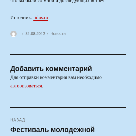
что вы были со мной и до следующих встреч.
Источник:
ridus.ru
Автор
Опубликовано
Рубрики
31.08.2012
Новости
Добавить комментарий
Для отправки комментария вам необходимо
авторизоваться
.
Навигация
НАЗАД
по
Фестиваль молодежной
Предыдущая