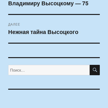
по
Владимиру Высоцкому — 75
Предыдущая
запись:
записям
ДАЛЕЕ
Нежная тайна Высоцкого
Следующая
запись:
ПО
Искать: