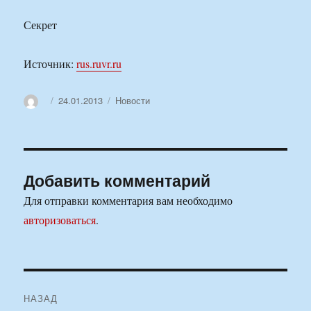
Секрет
Источник:
rus.ruvr.ru
Автор
Опубликовано
Рубрики
24.01.2013
Новости
Добавить комментарий
Для отправки комментария вам необходимо
авторизоваться
.
Навигация
НАЗАД