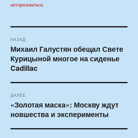
авторизоваться
.
Навигация
НАЗАД
по
Михаил Галустян обещал Свете
Предыдущая
Курицыной многое на сиденье
запись:
записям
Cadillac
ДАЛЕЕ
«Золотая маска»: Москву ждут
Следующая
новшества и эксперименты
запись: