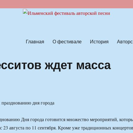
ской песни
Главная
О фестивале
История
Авторс
есситов ждет масса
к празднованию дня города
зднованию Дня города готовится множество мероприятий, котор
 с 23 августа по 11 сентября. Кроме уже традиционных концерто