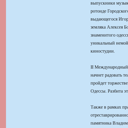
выпускники музыка
ротонде Городског
выдающегося Игор
земляка Алексея Б
знаменитого одесс
уникальный немой 
киностудии.
II Международный 
начнет радовать те
пройдет торжестве
Одессы. Разбита эт
Также в рамках пр
отреставрированно
памятника Владими