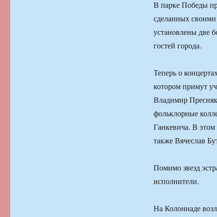
В парке Победы пр
сделанных своими 
установлены две б
гостей города.
Теперь о концерта
котором примут уч
Владимир Пресняко
фольклорные колле
Ганкевича. В этом
также Вячеслав Бу
Помимо звезд эстр
исполнители.
На Колоннаде возл