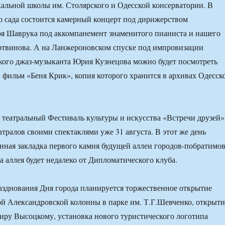
льной школы им. Столярского и Одесской консерватории. В
о сада состоится камерный концерт под дирижерством
я Шаврука под аккомпанемент знаменитого пианиста и нашего
отвинова. А на Ланжероновском спуске под импровизации
кого джаз-музыканта Юрия Кузнецова можно будет посмотреть
фильм «Беня Крик», копия которого хранится в архивах Одесск
театральный Фестиваль культуры и искусства «Встречи друзей»
атралов своими спектаклями уже 31 августа. В этот же день
нная закладка первого камня будущей аллеи городов-побратимо
а аллея будет недалеко от Дипломатического клуба.
азднования Дня города планируется торжественное открытие
й Александровской колонны в парке им. Т.Г.Шевченко, открыти
ру Высоцкому, установка нового туристического логотипа