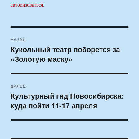
авторизоваться
.
Навигация
НАЗАД
по
Кукольный театр поборется за
Предыдущая
«Золотую маску»
запись:
записям
ДАЛЕЕ
Культурный гид Новосибирска:
Следующая
куда пойти 11-17 апреля
запись: