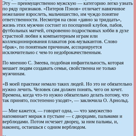
Эту — преимущественно мужскую — категорию легко узнать
по ряду признаков. «Питеров Пэнов» отличает навязчивое
нежелание взрослеть, мальчишество, им чуждо понятие
ответственности. Несмотря на свои «давно за тридцать»,
жизнь этих мужчин состоит из посещений клубов, пабов,
футбольных матчей, откровенно подростковых хобби в духе
страстной любви к компьютерным играм или
коллекционирования плакатов рок-музыкантов. Слово
«брак», по понятным причинам, ассоциируется
исключительно с чем-то недоброкачественным.
По мнению С. Змеева, подобная инфантильность, которая
мешает людям создавать семьи, свойственна не только
мужчинам.
«В моей практике немало таких людей. Но это не обязательно
нужно лечить. Человек сам должен понять, чего он хочет.
Времена, когда что-то нужно обязательно делать потому, что
так принято, постепенно уходят», — заключила О. Арнольд.
— Мне кажется, — говорит одна, — что замужество
напоминает мираж в пустыне — с дворцами, пальмами и
верблюдами. Потом исчезает дворец, за ним пальмы, и,
наконец, остаешься с одним верблюдом.