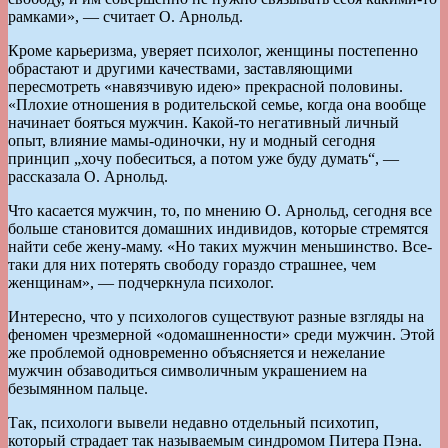
рамками», — считает О. Арнольд.
Кроме карьеризма, уверяет психолог, женщины постепенно
обрастают и другими качествами, заставляющими
пересмотреть «навязчивую идею» прекрасной половины.
«Плохие отношения в родительской семье, когда она вообще
начинает бояться мужчин. Какой-то негативный личный
опыт, влияние мамы-одиночки, ну и модный сегодня
принцип „хочу побеситься, а потом уже буду думать“, —
рассказала О. Арнольд.
Что касается мужчин, то, по мнению О. Арнольд, сегодня все
больше становится домашних индивидов, которые стремятся
найти себе жену-маму. «Но таких мужчин меньшинство. Все-
таки для них потерять свободу гораздо страшнее, чем
женщинам», — подчеркнула психолог.
Интересно, что у психологов существуют разные взгляды на
феномен чрезмерной «одомашненности» среди мужчин. Этой
же проблемой одновременно объясняется и нежелание
мужчин обзаводиться символичным украшением на
безымянном пальце.
Так, психологи вывели недавно отдельный психотип,
который страдает так называемым синдромом Питера Пэна.