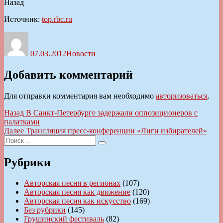
Назад
Источник:
top.rbc.ru
Автор
Опубликовано
Рубрики
07.03.2012
Новости
Добавить комментарий
Для отправки комментария вам необходимо
авторизоваться
.
Навигация
Предыдущая
Назад
В Санкт-Петербурге задержали оппозиционеров с
запись:
палатками
по
Следующая
Далее
Трансляция пресс-конференции «Лиги избирателей»
записям
Искать:
запись:
Поиск
Рубрики
Авторская песня в регионах
(107)
Авторская песня как движение
(120)
Авторская песня как искусство
(169)
Без рубрики
(145)
Грушинский фестиваль
(82)