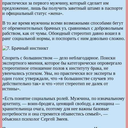
практически за первого мужчину, который сделает им
предложение, лишь бы получить заветный штамп в паспорте
и официальный статус «жена».
В то же время мужчины всеми возможными способами бегут
от обременительных брачных уз, сравнимых с добровольным
рабством, как от чумы. Обоюдный стереотип давно вошел в
ранг социальной нормы, и поспорить с ним довольно сложно.
Спорить с большинством — дело неблагодарное. Поиски
экспертного мнения, которое бы категорически опровергало
стереотипное отношение полов к институту брака, не
увенчались успехом. Увы, но практически все эксперты в
один голос утверждали, что «в большинстве случаев это
действительно так» и что «этот стереотип не далек от
истины».
«Есть понятие социальных ролей. Мужчина, по изначальному
архетипу, — воин-бродяга, ценящий свободу, а женщина —
хранительница очага, поэтому для нее важны базовые
потребности и она стремится обзавестись семьей», —
объяснил психолог Сергей Змеев.