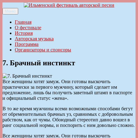
Перейти
к
Меню
Ильменский фестиваль авторской песни
содержимому
Главная
О фестивале
История
Авторская музыка
Программа
Организаторы и спонсоры
7. Брачный инстинкт
Все женщины хотят замуж. Они готовы выскочить
практически за первого мужчину, который сделает им
предложение, лишь бы получить заветный штамп в паспорте
и официальный статус «жена».
В то же время мужчины всеми возможными способами бегут
от обременительных брачных уз, сравнимых с добровольным
рабством, как от чумы. Обоюдный стереотип давно вошел в
ранг социальной нормы, и поспорить с ним довольно сложно.
Все женщины хотят замуж. Они готовы выскочить