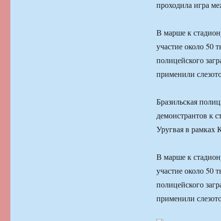
проходила игра ме
В марше к стадион
участие около 50 
полицейского загр
применили слезото
Бразильская полиц
демонстрантов к с
Уругвая в рамках 
В марше к стадион
участие около 50 
полицейского загр
применили слезото