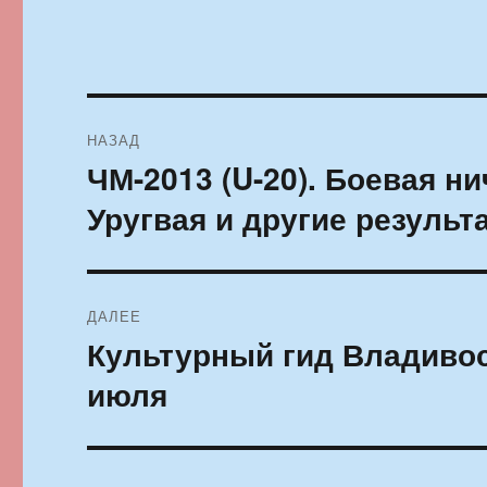
Навигация
НАЗАД
по
ЧМ-2013 (U-20). Боевая н
Предыдущая
запись:
записям
Уругвая и другие результ
ДАЛЕЕ
Культурный гид Владивос
Следующая
запись:
июля