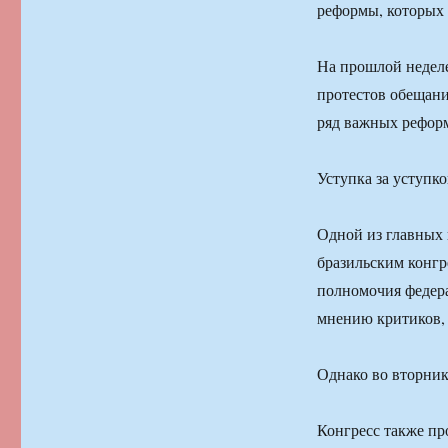
реформы, которых
На прошлой неделе
протестов обещани
ряд важных рефор
Уступка за уступк
Одной из главных 
бразильским конгр
полномочия федера
мнению критиков, 
Однако во вторник
Конгресс также пр