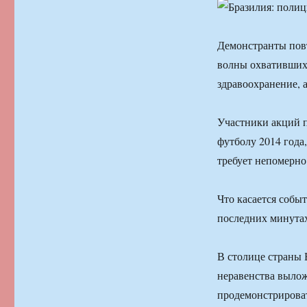
Демонстранты повт
волны охвативших 
здравоохранение, 
Участники акций п
футболу 2014 года
требует непомерно
Что касается собы
последних минутах
В столице страны 
неравенства вылож
продемонстрироват