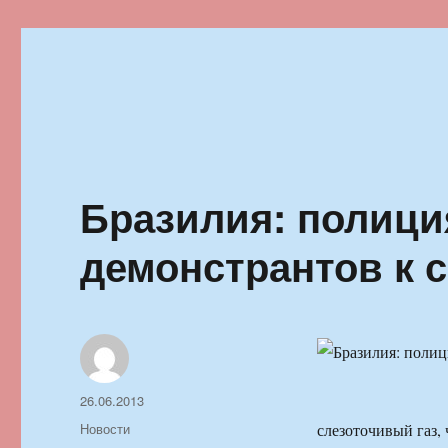
Ильменский фестиваль автор
Бразилия: полици
демонстрантов к 
Автор
Опубликовано
26.06.2013
Рубрики
Новости
слезоточивый газ,