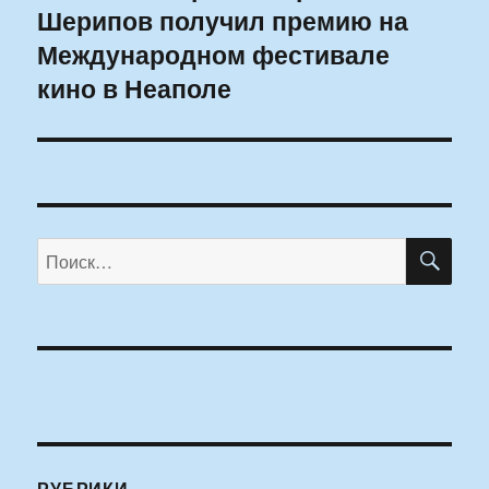
Шерипов получил премию на
запись:
Международном фестивале
кино в Неаполе
ПО
Искать:
РУБРИКИ