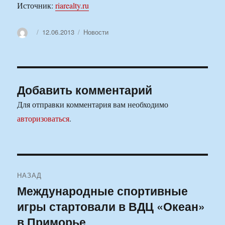
Источник:
riarealty.ru
Автор
Опубликовано
Рубрики
12.06.2013
Новости
Добавить комментарий
Для отправки комментария вам необходимо
авторизоваться
.
Навигация
НАЗАД
по
Международные спортивные
Предыдущая
игры стартовали в ВДЦ «Океан»
запись:
записям
в Приморье