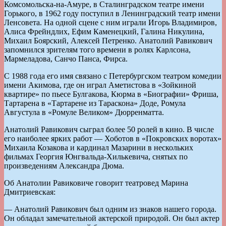
Комсомольска-на-Амуре, в Сталинградском театре имени
Горького, в 1962 году поступил в Ленинградский театр имени
Ленсовета. На одной сцене с ним играли Игорь Владимиров,
Алиса Фрейндлих, Ефим Каменецкий, Галина Никулина,
Михаил Боярский, Алексей Петренко. Анатолий Равикович
запомнился зрителям того времени в ролях Карлсона,
Мармеладова, Санчо Панса, Фирса.
С 1988 года его имя связано с Петербургском театром комедии
имени Акимова, где он играл Аметистова в «Зойкиной
квартире» по пьесе Булгакова, Кюрма в «Биографии» Фриша,
Тартарена в «Тартарене из Тараскона» Доде, Ромула
Августула в «Ромуле Великом» Дюрренматта.
Анатолий Равикович сыграл более 50 ролей в кино. В числе
его наиболее ярких работ — Хоботов в «Покровских воротах»
Михаила Козакова и кардинал Мазарини в нескольких
фильмах Георгия Юнгвальда-Хилькевича, снятых по
произведениям Александра Дюма.
Об Анатолии Равиковиче говорит театровед Марина
Дмитриевская:
— Анатолий Равикович был одним из знаков нашего города.
Он обладал замечательной актерской природой. Он был актер