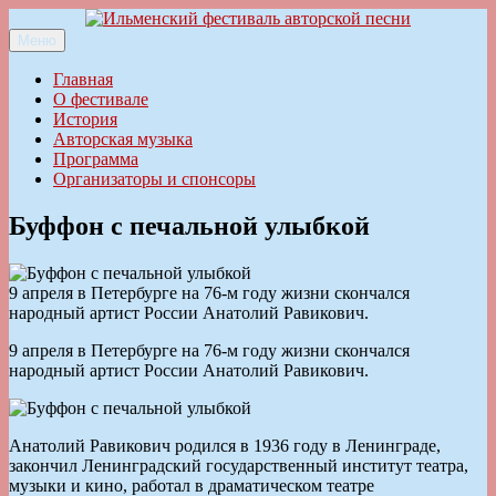
Перейти
к
Меню
Ильменский фестиваль авторской песни
содержимому
Главная
О фестивале
История
Авторская музыка
Программа
Организаторы и спонсоры
Буффон с печальной улыбкой
9 апреля в Петербурге на 76-м году жизни скончался
народный артист России Анатолий Равикович.
9 апреля в Петербурге на 76-м году жизни скончался
народный артист России Анатолий Равикович.
Анатолий Равикович родился в 1936 году в Ленинграде,
закончил Ленинградский государственный институт театра,
музыки и кино, работал в драматическом театре