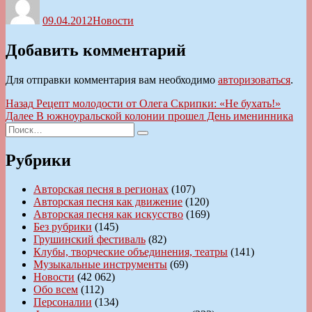
09.04.2012
Новости
Добавить комментарий
Для отправки комментария вам необходимо
авторизоваться
.
Навигация
Предыдущая
Назад
Рецепт молодости от Олега Скрипки: «Не бухать!»
запись:
Следующая
Далее
В южноуральской колонии прошел День именинника
по
Искать:
запись:
Поиск
записям
Рубрики
Авторская песня в регионах
(107)
Авторская песня как движение
(120)
Авторская песня как искусство
(169)
Без рубрики
(145)
Грушинский фестиваль
(82)
Клубы, творческие объединения, театры
(141)
Музыкальные инструменты
(69)
Новости
(42 062)
Обо всем
(112)
Персоналии
(134)