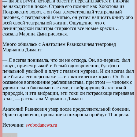
— шарик ртути, который блестит, перекатывается и никогда
не находится в покое. Страна его помнит как Хоботова из
Покровских ворот, а он был замечательный театральный
человек, с театральной памятью, он успел написать книгу обо
всей своей театральной жизни. Ощущение, что с
ленинградской палитры стираются все новые краски… —
сказала Марина Дмитриевская.
Много общалась с Анатолием Равиковичем театровед
Марианна Димант:
— Я всегда понимала, что он не отсюда. Он, во-первых, был
клоун, причем рыжий и белый одновременно, буффон с
печальной улыбкой и плут с глазами мудреца. И он всегда был
вне быта а его персонажи — из экзотических краев. Он был
осязаемое воплощение раблезианстава, при этом — человек с
удивительно близкими слезами, с вибрирующей актерской
природой, и эти вибрации, эти токи он потрясающе передавал
в зал, — рассказала Марианна Димант.
Анатолий Равикович умер после продолжительной болезни.
Ориентировочно, прощание и похороны пройдут 11 апреля.
Источник:
svobodanews.ru
Автор
Опубликовано
Рубрики