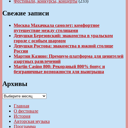
Фестивали, конкурсы, концерты
(233)
Свежие записи
Москва Махачкала самолет: комфортное
путешествие между столицами
Девушки Березовский: знакомства в уральском
городе с особым шармом
Девушки Ростова: знакомства в южной столице
России
Мартин Казино: Премиум-платформа для ценителей
азартных развлечений
Martin Casino 800: Рекордный 800% бонус и
безграничные возможности для выигрыша
Архивы
Архивы
Главная
О фестивале
История
Авторская музыка
Программа