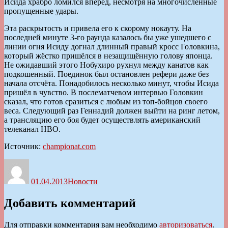
Исида храбро ломился вперёд, несмотря на многочисленные
пропущенные удары.
Эта раскрытость и привела его к скорому нокауту. На
последней минуте 3-го раунда казалось бы уже ушедшего с
линии огня Исиду догнал длинный правый кросс Головкина,
который жёстко пришёлся в незащищённую голову японца.
Не ожидавший этого Нобухиро рухнул между канатов как
подкошенный. Поединок был остановлен рефери даже без
начала отсчёта. Понадобилось несколько минут, чтобы Исида
пришёл в чувство. В послематчевом интервью Головкин
сказал, что готов сразиться с любым из топ-бойцов своего
веса. Следующий раз Геннадий должен выйти на ринг летом,
а трансляцию его боя будет осуществлять американский
телеканал HBO.
Источник:
championat.com
Автор
Опубликовано
Рубрики
01.04.2013
Новости
Добавить комментарий
Для отправки комментария вам необходимо
авторизоваться
.