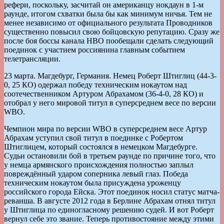
рефери, поскольку, засчитай он американцу нокдаун в 1-м
раунде, итогом схватки была бы как минимум ничья. Тем не
менее независимо от официального результата Проводников
существенно повысил свою бойцовскую репутацию. Сразу же
после боя боссы канала HBO пообещали сделать следующий
поединок с участием россиянина главным событием
телетрансляции.
23 марта. Магдебург, Германия. Немец Роберт Штиглиц (44-3-
0, 25 КО) одержал победу техническим нокаутом над
соотечественником Артуром Абрахамом (36-4-0, 28 КО) и
отобрал у него мировой титул в суперсреднем весе по версии
WBO.
Чемпион мира по версии WBO в суперсреднем весе Артур
Абрахам уступил свой титул в поединке с Робертом
Штиглицем, который состоялся в немецком Магдебурге.
Судьи остановили бой в третьем раунде по причине того, что
у немца армянского происхождения полностью заплыл
повреждённый ударом соперника левый глаз. Победа
техническим нокаутом была присуждена уроженцу
российского города Ейска. Этот поединок носил статус матча-
реванша. В августе 2012 года в Берлине Абрахам отнял титул
у Штиглица по единогласному решению судей. И вот Роберт
вернул себе это звание. Теперь противостояние между этими