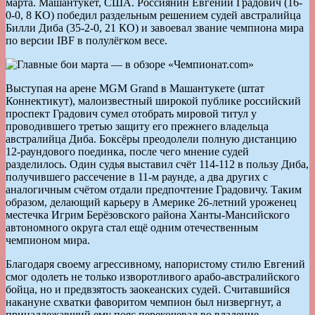
марта. Машантукет, США. Россиянин Евгений Градович (16-
0-0, 8 КО) победил раздельным решением судей австралийца
Билли Диба (35-2-0, 21 КО) и завоевал звание чемпиона мира
по версии IBF в полулёгком весе.
Выступая на арене MGM Grand в Машантукете (штат
Коннектикут), малоизвестный широкой публике российский
проспект Градович сумел отобрать мировой титул у
проводившего третью защиту его прежнего владельца
австралийца Диба. Боксёры преодолели полную дистанцию
12-раундового поединка, после чего мнение судей
разделилось. Один судья выставил счёт 114-112 в пользу Диба,
получившего рассечение в 11-м раунде, а два других с
аналогичным счётом отдали предпочтение Градовичу. Таким
образом, делающий карьеру в Америке 26-летний уроженец
местечка Игрим Берёзовского района Ханты-Мансийского
автономного округа стал ещё одним отечественным
чемпионом мира.
Благодаря своему агрессивному, напористому стилю Евгений
смог одолеть не только изворотливого арабо-австралийского
бойца, но и предвзятость заокеанских судей. Считавшийся
накануне схватки фаворитом чемпион был низвергнут, а
принадлежавший ему пояс перекочевал во владение