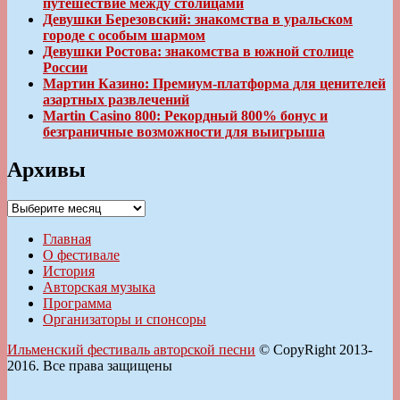
путешествие между столицами
Девушки Березовский: знакомства в уральском
городе с особым шармом
Девушки Ростова: знакомства в южной столице
России
Мартин Казино: Премиум-платформа для ценителей
азартных развлечений
Martin Casino 800: Рекордный 800% бонус и
безграничные возможности для выигрыша
Архивы
Архивы
Главная
О фестивале
История
Авторская музыка
Программа
Организаторы и спонсоры
Ильменский фестиваль авторской песни
© CopyRight 2013-
2016. Все права защищены