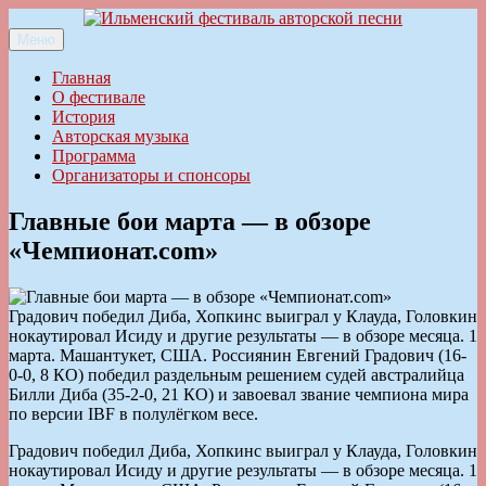
Перейти
к
Меню
Ильменский фестиваль авторской песни
содержимому
Главная
О фестивале
История
Авторская музыка
Программа
Организаторы и спонсоры
Главные бои марта — в обзоре
«Чемпионат.com»
Градович победил Диба, Хопкинс выиграл у Клауда, Головкин
нокаутировал Исиду и другие результаты — в обзоре месяца. 1
марта. Машантукет, США. Россиянин Евгений Градович (16-
0-0, 8 КО) победил раздельным решением судей австралийца
Билли Диба (35-2-0, 21 КО) и завоевал звание чемпиона мира
по версии IBF в полулёгком весе.
Градович победил Диба, Хопкинс выиграл у Клауда, Головкин
нокаутировал Исиду и другие результаты — в обзоре месяца. 1