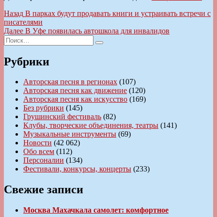
Навигация
Предыдущая
Назад
В парках будут продавать книги и устраивать встречи с
запись:
писателями
по
Следующая
Далее
В Уфе появилась автошкола для инвалидов
записям
Искать:
запись:
Поиск
Рубрики
Авторская песня в регионах
(107)
Авторская песня как движение
(120)
Авторская песня как искусство
(169)
Без рубрики
(145)
Грушинский фестиваль
(82)
Клубы, творческие объединения, театры
(141)
Музыкальные инструменты
(69)
Новости
(42 062)
Обо всем
(112)
Персоналии
(134)
Фестивали, конкурсы, концерты
(233)
Свежие записи
Москва Махачкала самолет: комфортное