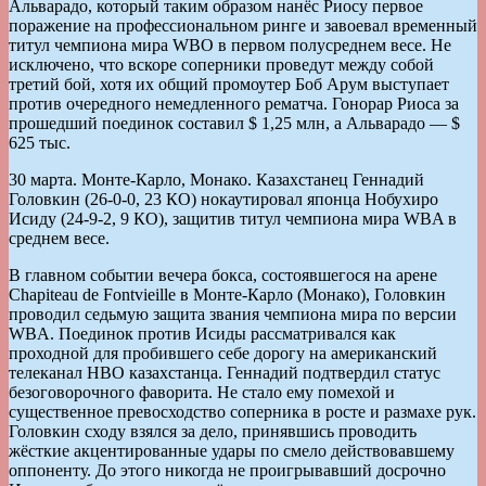
Альварадо, который таким образом нанёс Риосу первое
поражение на профессиональном ринге и завоевал временный
титул чемпиона мира WBO в первом полусреднем весе. Не
исключено, что вскоре соперники проведут между собой
третий бой, хотя их общий промоутер Боб Арум выступает
против очередного немедленного рематча. Гонорар Риоса за
прошедший поединок составил $ 1,25 млн, а Альварадо — $
625 тыс.
30 марта. Монте-Карло, Монако. Казахстанец Геннадий
Головкин (26-0-0, 23 КО) нокаутировал японца Нобухиро
Исиду (24-9-2, 9 КО), защитив титул чемпиона мира WBA в
среднем весе.
В главном событии вечера бокса, состоявшегося на арене
Chapiteau de Fontvieille в Монте-Карло (Монако), Головкин
проводил седьмую защита звания чемпиона мира по версии
WBA. Поединок против Исиды рассматривался как
проходной для пробившего себе дорогу на американский
телеканал HBO казахстанца. Геннадий подтвердил статус
безоговорочного фаворита. Не стало ему помехой и
существенное превосходство соперника в росте и размахе рук.
Головкин сходу взялся за дело, принявшись проводить
жёсткие акцентированные удары по смело действовавшему
оппоненту. До этого никогда не проигрывавший досрочно