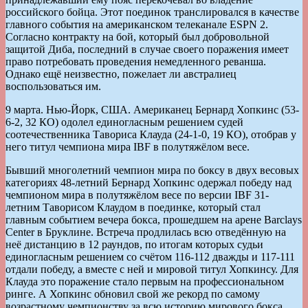
российского бойца. Этот поединок транслировался в качестве
главного события на американском телеканале ESPN 2.
Согласно контракту на бой, который был добровольной
защитой Диба, последний в случае своего поражения имеет
право потребовать проведения немедленного реванша.
Однако ещё неизвестно, пожелает ли австралиец
воспользоваться им.
9 марта. Нью-Йорк, США. Американец Бернард Хопкинс (53-
6-2, 32 КО) одолел единогласным решением судей
соотечественника Тавориса Клауда (24-1-0, 19 КО), отобрав у
него титул чемпиона мира IBF в полутяжёлом весе.
Бывший многолетний чемпион мира по боксу в двух весовых
категориях 48-летний Бернард Хопкинс одержал победу над
чемпионом мира в полутяжёлом весе по версии IBF 31-
летним Таворисом Клаудом в поединке, который стал
главным событием вечера бокса, прошедшем на арене Barclays
Center в Бруклине. Встреча продлилась всю отведённую на
неё дистанцию в 12 раундов, по итогам которых судьи
единогласным решением со счётом 116-112 дважды и 117-111
отдали победу, а вместе с ней и мировой титул Хопкинсу. Для
Клауда это поражение стало первым на профессиональном
ринге. А Хопкинс обновил свой же рекорд по самому
возрастному чемпионству за всю историю мирового бокса.