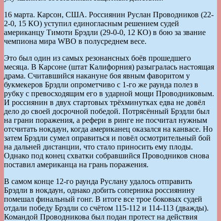
16 марта. Карсон, США. Россиянин Руслан Проводников (22-
2-0, 15 КО) уступил единогласным решением судей
американцу Тимоти Брэдли (29-0-0, 12 КО) в бою за звание
чемпиона мира WBO в полусреднем весе.
Это был один из самых резонансных боёв прошедшего
месяца. В Карсоне (штат Калифорния) разыгралась настоящая
драма. Считавшийся накануне боя явным фаворитом у
букмекеров Брэдли опрометчиво с 1-го же раунда полез в
рубку с превосходящим его в ударной мощи Проводниковым.
И россиянин в двух стартовых трёхминутках едва не довёл
дело до своей досрочной победой. Потрясённый Брэдли был
на грани поражения, а рефери в ринге не посчитал нужным
отсчитать нокдаун, когда американец оказался на канвасе. Но
затем Брэдли сумел оправиться и повёл осмотрительный бой
на дальней дистанции, что стало приносить ему плоды.
Однако под конец схватки собравшийся Проводников снова
поставил американца на грань поражения.
В самом конце 12-го раунда Руслану удалось отправить
Брэдли в нокдаун, однако добить соперника россиянину
помешал финальный гонг. В итоге все трое боковых судей
отдали победу Брэдли со счётом 115-112 и 114-113 (дважды).
Командой Проводникова был подан протест на действия