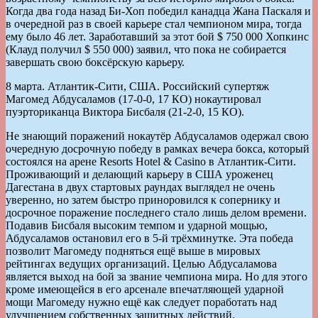
Когда два года назад Би-Хоп победил канадца Жана Паскаля и
в очередной раз в своей карьере стал чемпионом мира, тогда
ему было 46 лет. Заработавший за этот бой $ 750 000 Хопкинс
(Клауд получил $ 550 000) заявил, что пока не собирается
завершать свою боксёрскую карьеру.
8 марта. Атлантик-Сити, США. Российский супертяж
Магомед Абдусаламов (17-0-0, 17 КО) нокаутировал
пуэрториканца Виктора Бисбаля (21-2-0, 15 КО).
Не знающий поражений нокаутёр Абдусаламов одержал свою
очередную досрочную победу в рамках вечера бокса, который
состоялся на арене Resorts Hotel & Casino в Атлантик-Сити.
Проживающий и делающий карьеру в США уроженец
Дагестана в двух стартовых раундах выглядел не очень
уверенно, но затем быстро приноровился к сопернику и
досрочное поражение последнего стало лишь делом времени.
Подавив Бисбаля высоким темпом и ударной мощью,
Абдусаламов остановил его в 5-й трёхминутке. Эта победа
позволит Магомеду подняться ещё выше в мировых
рейтингах ведущих организаций. Целью Абдусаламова
является выход на бой за звание чемпиона мира. Но для этого
кроме имеющейся в его арсенале впечатляющей ударной
мощи Магомеду нужно ещё как следует поработать над
улучшением собственных защитных действий.