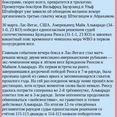
боксерами, скорее всего, превратится в трилогию.
Промоутеры боксёров Вильфрид Зауэрланд и Ульф
Штайнфорт уже заявили об обоюдном желании вскоре
организовать третью схватку между Штиглицем и Абрахамом.
30 марта. Лас-Вегас, США. Американец Майк Альварадо (34-
1-0, 23 КО) победил единогласным решением судей
соотечественника Брэндона Риоса (31-1-1, 23 КО) и завоевал
вакантный пояс временного чемпиона мира WBO в первом
полусреднем весе.
Главным событием вечера бокса в Лас-Вегасе стал матч-
реванш между двумя мексикано-американскими рубаками —
экс-чемпионом мира в лёгком весе Брэндоном Риосом и
Майком Альварадо. Их первая встреча на ринге,
завершившаяся досрочной победой Риоса в 7-м раунде, была
признана одной из самых ярких и запоминающихся схваток
прошлого года. На сей раз поединок между ними прошёл всю
дистанцию, хотя острых моментов снова было немало. Риосу
удалось потрясти соперника во 2-й трёхминутке, Альварадо
ответил тем же в 3-м раунде. Затем оппоненты продолжили
обмениваться «любезностями», но грамотнее и точнее
действовал Альварадо. По итогам 12-ти отведённых
регламентом раундов судьи единогласным решением со
счётом 115-113 дважды и 114-113 назвали победителем