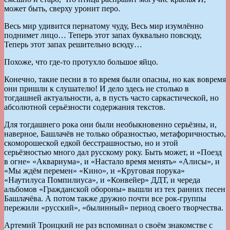
может быть, сверху уронит перо.
Весь мир удивится пернатому чуду, Весь мир изумлённо
поднимет лицо… Теперь этот запах буквально повсюду,
Теперь этот запах решительно всюду…
Похоже, что где-то протухло большое яйцо.
Конечно, такие песни в то время были опасны, но как вовремя
они пришли к слушателю! И дело здесь не столько в
тогдашней актуальности, а, в пусть часто саркастической, но
абсолютной серьёзности содержания текстов.
Для тогдашнего рока они были необыкновенно серьёзны, и,
наверное, Башлачёв не только образностью, метафоричностью,
скоморошеской едкой бесстрашностью, но и этой
серьёзностью много дал русскому року. Быть может, и «Поезд
в огне» «Аквариума», и «Настало время менять» «Алисы», и
«Мы ждём перемен» «Кино», и «Круговая порука»
«Наутилуса Помпилиуса», и «Конвейер» ДДТ, и череда
альбомов «Гражданской обороны» вышли из тех ранних песен
Башлачёва. А потом также дружно почти все рок-группы
пережили «русский», «былинный» период своего творчества.
Артемий Троицкий не раз вспоминал о своём знакомстве с