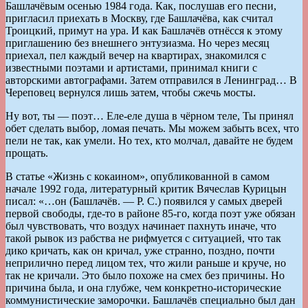
Башлачёвым осенью 1984 года. Как, послушав его песни,
пригласил приехать в Москву, где Башлачёва, как считал
Троицкий, примут на ура. И как Башлачёв отнёсся к этому
приглашению без внешнего энтузиазма. Но через месяц
приехал, пел каждый вечер на квартирах, знакомился с
известными поэтами и артистами, принимал книги с
авторскими автографами. Затем отправился в Ленинград… В
Череповец вернулся лишь затем, чтобы сжечь мосты.
Ну вот, ты — поэт… Еле-еле душа в чёрном теле, Ты принял
обет сделать выбор, ломая печать. Мы можем забыть всех, что
пели не так, как умели. Но тех, кто молчал, давайте не будем
прощать.
В статье «Жизнь с кокаином», опубликованной в самом
начале 1992 года, литературный критик Вячеслав Курицын
писал: «…он (Башлачёв. — Р. С.) появился у самых дверей
первой свободы, где-то в районе 85-го, когда поэт уже обязан
был чувствовать, что воздух начинает пахнуть иначе, что
такой рывок из рабства не рифмуется с ситуацией, что так
дико кричать, как он кричал, уже странно, поздно, почти
неприлично перед лицом тех, что жили раньше и круче, но
так не кричали. Это было похоже на смех без причины. Но
причина была, и она глубже, чем конкретно-исторические
коммунистические заморочки. Башлачёв специально был дан