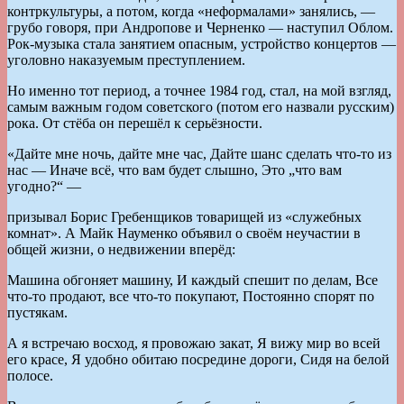
контркультуры, а потом, когда «неформалами» занялись, —
грубо говоря, при Андропове и Черненко — наступил Облом.
Рок-музыка стала занятием опасным, устройство концертов —
уголовно наказуемым преступлением.
Но именно тот период, а точнее 1984 год, стал, на мой взгляд,
самым важным годом советского (потом его назвали русским)
рока. От стёба он перешёл к серьёзности.
«Дайте мне ночь, дайте мне час, Дайте шанс сделать что-то из
нас — Иначе всё, что вам будет слышно, Это „что вам
угодно?“ —
призывал Борис Гребенщиков товарищей из «служебных
комнат». А Майк Науменко объявил о своём неучастии в
общей жизни, о недвижении вперёд:
Машина обгоняет машину, И каждый спешит по делам, Все
что-то продают, все что-то покупают, Постоянно спорят по
пустякам.
А я встречаю восход, я провожаю закат, Я вижу мир во всей
его красе, Я удобно обитаю посредине дороги, Сидя на белой
полосе.