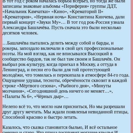
В тот год с роком началась борьба всерьёз, но тогда же были
записаны знаковые альбомы «Периферия» группы ДДТ,
«Начальник Камчатки» «Кино», «Крематорий II»
«Крематория», «Нервная ночь» Константина Кинчева, дали
первый концерт «Звуки Му»… В тот год рок-Россия узнала
Александра Башлачёва. Пусть сначала это были несколько
десятков человек.
…Башлачёва пытались делить между собой и барды, и
рокеры, запоздало включали в свой цех профессиональные
поэты. На мой взгляд, как не вписывался Высоцкий в
сообщество бардов, так не был там своим и Башлачёв. Он
выбрал рок-культуру, когда приехал в Москву, а оттуда в
Ленинград, и песни его были для той протестующей
молодёжи, что томилась и перекипала в атмосфере 84-го года.
Ощущение удушья, тесноты, обречённости сквозит в каждой
строке «Мёртвого сезона», «Рыбного дня», «Минуты
молчания», «Сегодняшний день ничего не меняет…»,
«Палаты № 6», «Чёрных дыр»…
Нелепо всё то, что могло нам присниться, Но мы разрешали
друг другу мечтать. Мы ждали появленья невиданной птицы,
Способной красиво и быстро летать.
Казалось, что сказка становится былью, И всё остальное
смешно и старо, Что птица расправит могучие крылья И,