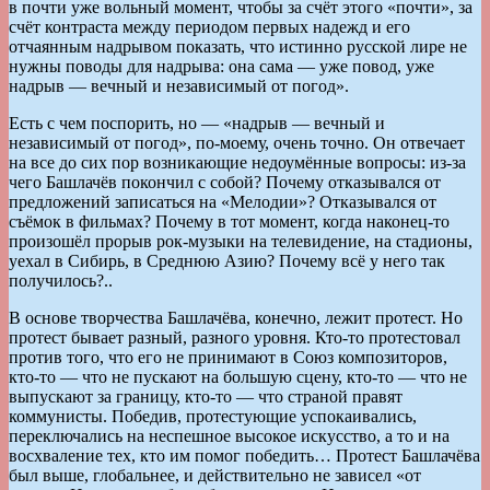
в почти уже вольный момент, чтобы за счёт этого «почти», за
счёт контраста между периодом первых надежд и его
отчаянным надрывом показать, что истинно русской лире не
нужны поводы для надрыва: она сама — уже повод, уже
надрыв — вечный и независимый от погод».
Есть с чем поспорить, но — «надрыв — вечный и
независимый от погод», по-моему, очень точно. Он отвечает
на все до сих пор возникающие недоумённые вопросы: из-за
чего Башлачёв покончил с собой? Почему отказывался от
предложений записаться на «Мелодии»? Отказывался от
съёмок в фильмах? Почему в тот момент, когда наконец-то
произошёл прорыв рок-музыки на телевидение, на стадионы,
уехал в Сибирь, в Среднюю Азию? Почему всё у него так
получилось?..
В основе творчества Башлачёва, конечно, лежит протест. Но
протест бывает разный, разного уровня. Кто-то протестовал
против того, что его не принимают в Союз композиторов,
кто-то — что не пускают на большую сцену, кто-то — что не
выпускают за границу, кто-то — что страной правят
коммунисты. Победив, протестующие успокаивались,
переключались на неспешное высокое искусство, а то и на
восхваление тех, кто им помог победить… Протест Башлачёва
был выше, глобальнее, и действительно не зависел «от