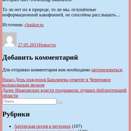
То ли нет их в природе, то ли мы, оглушённые
информационной какофонией, не способны расслышать…
Источник:
chaskor.ru
Автор
Опубликовано
Рубрики
27.05.2011
Новости
Добавить комментарий
Для отправки комментария вам необходимо
авторизоваться
.
Навигация
Предыдущая
Назад
День рождения Башлачева отметят в Череповце
запись:
колокольным звоном
по
Следующая
Далее
Ивановские власти поздравили лучших библиотекарей
записям
запись:
области
Искать:
Поиск
Рубрики
Авторская песня в регионах
(107)