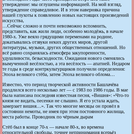
утверждение: мы оглушены информацией. На мой взгляд,
утверждение справедливое. И в этом наверняка причина
нашей глухоты к появлению новых настоящих произведений
искусства,
…Сейчас сложно и почти невозможно вспомнить,
представить, как жили люди, особенно молодёжь, в начале
1980-х. Уже веяло грядущими переменами на родине,
докатывались отзвуки неких других миров, другой
литературы, музыки, других общественных отношений. Но
всё равно сохранялась атмосфера закупоренности,
удушливости, безысходности. Ожидания нового сменялись
вымученной весёлостью, а эта весёлость — апатией. Недаром
те годы в среде контркультурщиков получили определения:
Эпоха великого стёба, затем Эпоха великого облома…
Известно, что период творческой активности Башлачёва
продлился всего несколько лет — с 1983 по 1986 годы. В мае
была написана последняя известная песня, «Вишня»: «Что-то
князя не видать, песенки не слышно. Я его устала ждать,
замерзает вишня…». Так что многие месяцы он провёл в
состоянии немоты, не имея при этом постоянного жилища,
места работы. Проводник по чёрным дырам
Стёб был в конце 70-х — начале 80-х, во времена
относительной свободы, точнее непринимания всерьёз