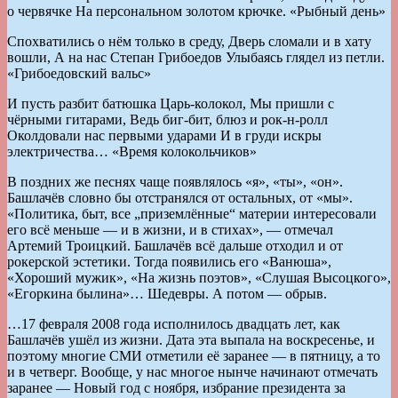
о червячке На персональном золотом крючке. «Рыбный день»
Спохватились о нём только в среду, Дверь сломали и в хату
вошли, А на нас Степан Грибоедов Улыбаясь глядел из петли.
«Грибоедовский вальс»
И пусть разбит батюшка Царь-колокол, Мы пришли с
чёрными гитарами, Ведь биг-бит, блюз и рок-н-ролл
Околдовали нас первыми ударами И в груди искры
электричества… «Время колокольчиков»
В поздних же песнях чаще появлялось «я», «ты», «он».
Башлачёв словно бы отстранялся от остальных, от «мы».
«Политика, быт, все „приземлённые“ материи интересовали
его всё меньше — и в жизни, и в стихах», — отмечал
Артемий Троицкий. Башлачёв всё дальше отходил и от
рокерской эстетики. Тогда появились его «Ванюша»,
«Хороший мужик», «На жизнь поэтов», «Слушая Высоцкого»,
«Егоркина былина»… Шедевры. А потом — обрыв.
…17 февраля 2008 года исполнилось двадцать лет, как
Башлачёв ушёл из жизни. Дата эта выпала на воскресенье, и
поэтому многие СМИ отметили её заранее — в пятницу, а то
и в четверг. Вообще, у нас многое нынче начинают отмечать
заранее — Новый год с ноября, избрание президента за