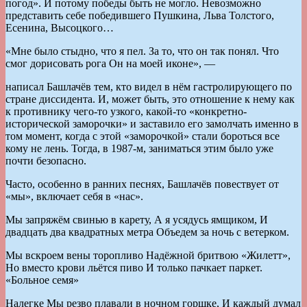
погод». И потому победы быть не могло. Невозможно
представить себе победившего Пушкина, Льва Толстого,
Есенина, Высоцкого…
«Мне было стыдно, что я пел. За то, что он так понял. Что
смог дорисовать рога Он на моей иконе», —
написал Башлачёв тем, кто видел в нём гастролирующего по
стране диссидента. И, может быть, это отношение к нему как
к противнику чего-то узкого, какой-то «конкретно-
исторической заморочки» и заставило его замолчать именно в
том момент, когда с этой «заморочкой» стали бороться все
кому не лень. Тогда, в 1987-м, заниматься этим было уже
почти безопасно.
Часто, особенно в ранних песнях, Башлачёв повествует от
«мы», включает себя в «нас».
Мы запряжём свинью в карету, А я усядусь ямщиком, И
двадцать два квадратных метра Объедем за ночь с ветерком.
Мы вскроем вены торопливо Надёжной бритвою «Жилетт»,
Но вместо крови льётся пиво И только пачкает паркет.
«Больное семя»
Налегке Мы резво плавали в ночном горшке, И каждый думал