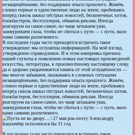
незащищёнными, без поддержки опыта прошлого. Живём,
словно первые и единственные люди на земле, пробиваясь
вперёд сквозь шквал пёстрых новостей, бесконечных хитов,
блокбастеров, бестселлеров, обманок-реклам. Иногда
реагируем на самое-самое, но чаще затыкаем уши,
зажмуриваем глаза, чтобы не сбиться с пути — с пути, мало
нами самими различимого.
В последние годы часто приходится встречать такое
утверждение: мы оглушены информацией. На мой взгляд,
утверждение справедливое. И в этом наверняка причина
нашей глухоты к появлению новых настоящих произведений
искусства, литературы, к произнесённому настоящему слову,
да и здорово укорачивается память от этой оглушённости —
мы многое забываем, оказываясь в сложных ситуациях
незащищёнными, без поддержки опыта прошлого. Живём,
словно первые и единственные люди на земле, пробиваясь
вперёд сквозь шквал пёстрых новостей, бесконечных хитов,
блокбастеров, бестселлеров, обманок-реклам. Иногда
реагируем на самое-самое, но чаще затыкаем уши,
зажмуриваем глаза, чтобы не сбиться с пути — с пути, мало
нами самими различимого.
В последние годы часто приходится встречать такое