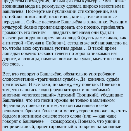
предметом обсуждения, не был фактом культуры. Чуть позже
возникшая мода на рок-музыку сделала широко известным и
Башлачёва. Посмертные публикации стихотворений, вал
статей-воспоминаний, пластинка, книга, телевизионные
передачи… Сейчас наследие Башлачёва в запаснике. Рулящим
культурой боязно пропагандировать его поэзию, прибавлять
громкость его песням — двадцать лет назад они будили
тысячи равнодушно дремавших людей (пусть даже таких, как
антигерой «Случая в Сибири»), сегодня же всё направлено на
то, чтобы всех окутывала уютная дрёма… В такой дрёме
лошадки обычно таскают телеги по хорошо знакомой им
дороге, а возницы, намотав вожжи на кулак, мычат песенки
без слов…
Все, кто говорят о Башлачёве, обязательно употребляют
словосочетание «трагическая судьба». Да, конечно, судьба
трагическая. И всё-таки, по-моему, ему повезло. Повезло в
том, что нашлись люди (среди которых и нелюбимый
многими «опопсовевший» Артемий Троицкий), убедившие
Башлачёва, что его песни нужны не только в маленьком
Череповце; повезло и в том, что он сам нашёл в себе
решимость бросить более или менее устроенную жизнь, стать
бардом в истинном смысле этого слова (или — как чаще
говорят о Башлачёве — скоморохом). Повезло, что узкий и
неприветливый, ориентированный в то время на западные