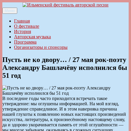
Перейти
к
Меню
Ильменский фестиваль авторской песни
содержимому
Главная
О фестивале
История
Авторская музыка
Программа
Организаторы и спонсоры
Пусть не ко двору… / 27 мая рок-поэту
Александру Башлачёву исполнился бы
51 год
В последние годы часто приходится встречать такое
утверждение: мы оглушены информацией. На мой взгляд,
утверждение справедливое. И в этом наверняка причина
нашей глухоты к появлению новых настоящих произведений
искусства, литературы, к произнесённому настоящему слову,
да и здорово укорачивается память от этой оглушённости —
мы многое забываем, оказываясь в сложных ситуациях