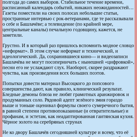
полгода до самих выборов. Стабильное течение времени,
расписанный календарь событий, никаких неожиданностей…
Газеты поместили на своих полосах небольшие статьи,
пространные интервью с рок-ветеранами, где те рассказывали
о себе и Башлачёве; а телевидение (по крайней мере,
центральные каналы) печальную годовщину, кажется, не
заметили.
Грустно. И в который раз пришлось вспомнить модное словцо
«неформат». В этом случае неформат и технический, и
идеологический. Да, сохранившиеся кино— и видеозаписи
Башлачёва не могут посоперничать с нынешней «цифровкой»,
песни его не услаждают слух. Наоборот, скорее раздражают
чувства, как произведения всех больших поэтов.
Попытки довести материал Высоцкого до попсового
совершенства дают, как правило, клинический результат.
Бледные демоны блюза не любят грамотных аранжировок и
продуманных соло. Рядовой адепт зелёного змия гораздо
выше и тоньше оценивал формулы своего сумеречного бытия,
в равной степени противопоказанные (и отвратительные) и
профанам, и эстетам, как неадаптированная гаитянская кухня.
Чёрное золото на серебряных струнах
Не ко двору Башлачёв сегодняшней культуре и всему, что её