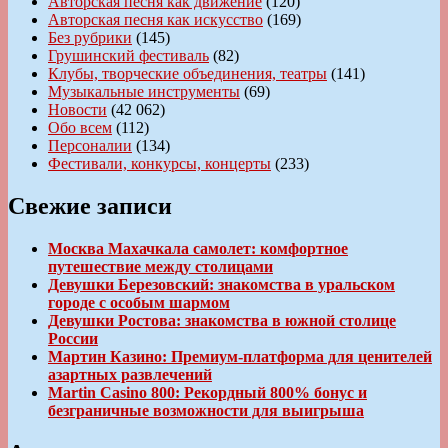
Авторская песня как движение
(120)
Авторская песня как искусство
(169)
Без рубрики
(145)
Грушинский фестиваль
(82)
Клубы, творческие объединения, театры
(141)
Музыкальные инструменты
(69)
Новости
(42 062)
Обо всем
(112)
Персоналии
(134)
Фестивали, конкурсы, концерты
(233)
Свежие записи
Москва Махачкала самолет: комфортное
путешествие между столицами
Девушки Березовский: знакомства в уральском
городе с особым шармом
Девушки Ростова: знакомства в южной столице
России
Мартин Казино: Премиум-платформа для ценителей
азартных развлечений
Martin Casino 800: Рекордный 800% бонус и
безграничные возможности для выигрыша