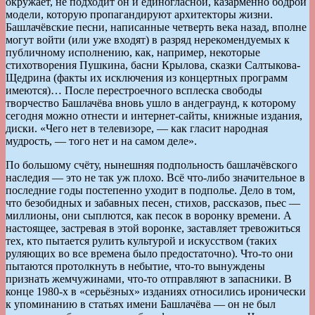
окружает, не подходит он и единогласной, казарменно бодрой
модели, которую пропагандируют архитекторы жизни.
Башлачёвские песни, написанные четверть века назад, вполне
могут войти (или уже входят) в разряд нерекомендуемых к
публичному исполнению, как, например, некоторые
стихотворения Пушкина, басни Крылова, сказки Салтыкова-
Щедрина (факты их исключения из концертных программ
имеются)… После перестроечного всплеска свободы
творчество Башлачёва вновь ушло в андеграунд, к которому
сегодня можно отнести и интернет-сайты, книжные издания,
диски. «Чего нет в телевизоре, — как гласит народная
мудрость, — того нет и на самом деле».
По большому счёту, нынешняя подпольность башлачёвского
наследия — это не так уж плохо. Всё что-либо значительное в
последние годы постепенно уходит в подполье. Дело в том,
что безобидных и забавных песен, стихов, рассказов, пьес —
миллионы, они сыплются, как песок в воронку времени. А
настоящее, застревая в этой воронке, заставляет тревожиться
тех, кто пытается рулить культурой и искусством (таких
руляющих во все времена было предостаточно). Что-то они
пытаются протолкнуть в небытие, что-то вынуждены
признать жемчужинами, что-то отправляют в запасники. В
конце 1980-х в «серьёзных» изданиях относились иронически
к упоминанию в статьях имени Башлачёва — он не был