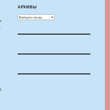
АРХИВЫ
Архивы
и
―
й