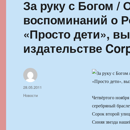
За руку с Богом /
воспоминаний о Р
«Просто дети», в
издательстве Cor
Автор
Опубликовано
28.05.2011
Рубрики
Новости
Четвёртого ноября
серебряный брасле
Сорок второй улице
Синяя звезда наше