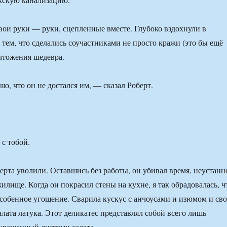
вои руки ― руки, сцепленные вместе. Глубоко вздохнули в
 тем, что сделались соучастниками не просто кражи (это бы ещё
ичтожения шедевра.
о, что он не достался им, ― сказал Роберт.
 с тобой.
ерта уволили. Оставшись без работы, он убивал время, неустанн
илище. Когда он покрасил стены на кухне, я так обрадовалась, ч
собенное угощение. Сварила кускус с анчоусами и изюмом и св
лата латука. Этот деликатес представлял собой всего лишь
крашенный листами салата.