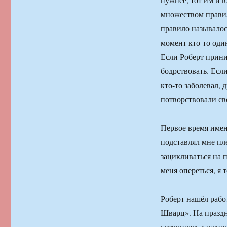
множеством правил
правило называлос
момент кто-то один
Если Роберт прини
бодрствовать. Если
кто-то заболевал, 
потворствовали св
Первое время имен
подставлял мне пл
зацикливаться на 
меня опереться, я 
Роберт нашёл рабо
Шварц». На праздн
устроилась кассир