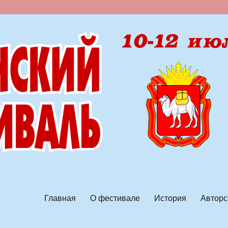
ской песни
Главная
О фестивале
История
Авторс