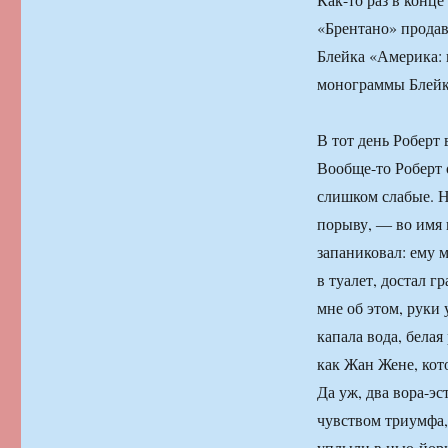
«Брентано» продав
Блейка «Америка: 
монограммы Блейк
В тот день Роберт 
Вообще-то Роберт 
слишком слабые. Н
порыву, ― во имя 
запаниковал: ему 
в туалет, достал г
мне об этом, руки
капала вода, бела
как Жан Жене, кот
Да уж, два вора-эс
чувством триумфа,
уплыли в нью-йор