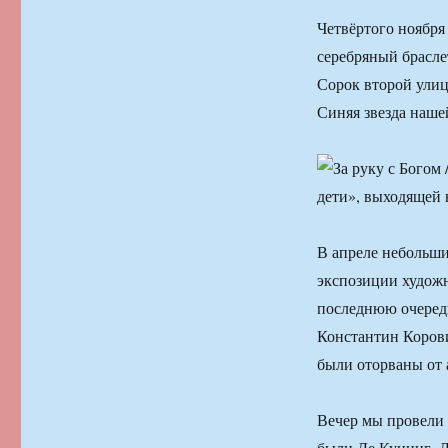
Четвёртого ноября
серебряный брасле
Сорок второй улице
Синяя звезда наше
В апреле небольш
экспозиции художн
последнюю очередь
Константин Корови
были оторваны от 
Вечер мы провели 
были Де Кунинг, 