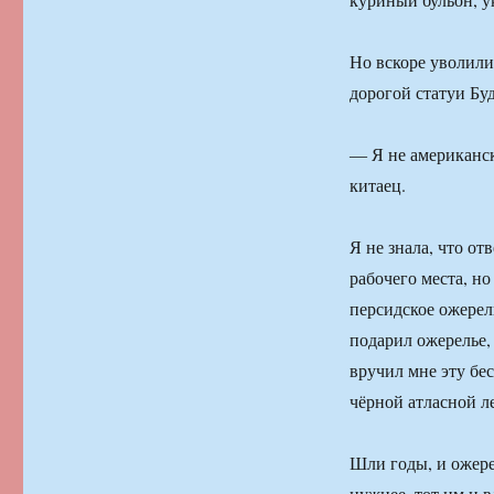
Но вскоре уволили 
дорогой статуи Бу
― Я не американс
китаец.
Я не знала, что от
рабочего места, но
персидское ожерел
подарил ожерелье,
вручил мне эту бе
чёрной атласной л
Шли годы, и ожере
нужнее, тот им и 