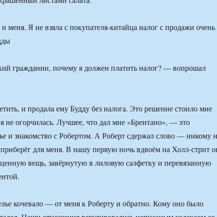
и меня. Я не взяла с покупателя-китайца налог с продажи очень
дды
кий гражданин, почему я должен платить налог? ― вопрошал
ветить, и продала ему Будду без налога. Это решение стоило мне
 я не огорчилась. Лучшее, что дал мне «Брентано», ― это
ье и знакомство с Робертом. А Роберт сдержал слово ― никому 
 приберёг для меня. В нашу первую ночь вдвоём на Холл-стрит о
сценную вещь, завёрнутую в лиловую салфетку и перевязанную
ентой.
лье кочевало ― от меня к Роберту и обратно. Кому оно было
владел. Наши отношения регулировались неписаным кодексом со