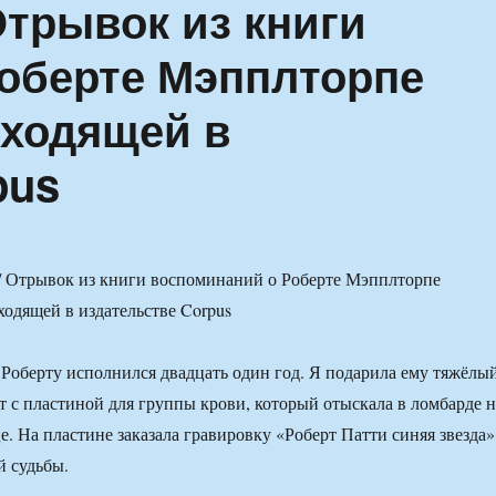
 Отрывок из книги
оберте Мэпплторпе
ыходящей в
pus
 Роберту исполнился двадцать один год. Я подарила ему тяжёлы
т с пластиной для группы крови, который отыскала в ломбарде н
. На пластине заказала гравировку «Роберт Патти синяя звезда»
й судьбы.