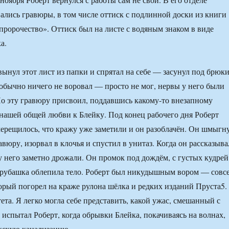
ались гравюры, в том числе оттиск с подлинной доски из книги
пророчество». Оттиск был на листе с водяным знаком в виде
а.
вынул этот лист из папки и спрятал на себе ― засунул под брюки
обычно ничего не воровал ― просто не мог, нервы у него были
о эту гравюру присвоил, поддавшись какому-то внезапному
нашей общей любви к Блейку. Под конец рабочего дня Роберт
мерещилось, что кражу уже заметили и он разоблачён. Он шмыгн
равюру, изорвал в клочья и спустил в унитаз. Когда он рассказыва
 у него заметно дрожали. Он промок под дождём, с густых кудрей
я рубашка облепила тело. Роберт был никудышным вором ― совс
орый погорел на краже рулона шёлка и редких изданий Пруста5.
тета. Я легко могла себе представить, какой ужас, смешанный с
 испытал Роберт, когда обрывки Блейка, покачиваясь на волнах,
кскую канализацию.