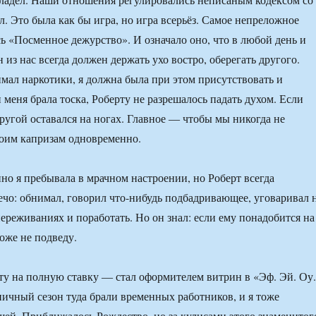
. Это была как бы игра, но игра всерьёз. Самое непреложное
ь «Посменное дежурство». И означало оно, что в любой день и
 из нас всегда должен держать ухо востро, оберегать другого.
мал наркотики, я должна была при этом присутствовать и
 меня брала тоска, Роберту не разрешалось падать духом. Если
другой оставался на ногах. Главное ― чтобы мы никогда не
оим капризам одновременно.
но я пребывала в мрачном настроении, но Роберт всегда
ечо: обнимал, говорил что-нибудь подбадривающее, уговаривал 
переживаниях и поработать. Но он знал: если ему понадобится на
тоже не подведу.
ту на полную ставку ― стал оформителем витрин в «Эф. Эй. Оу.
ичный сезон туда брали временных работников, и я тоже
шей. Приближалось Рождество, но за кулисами этого знаменитог