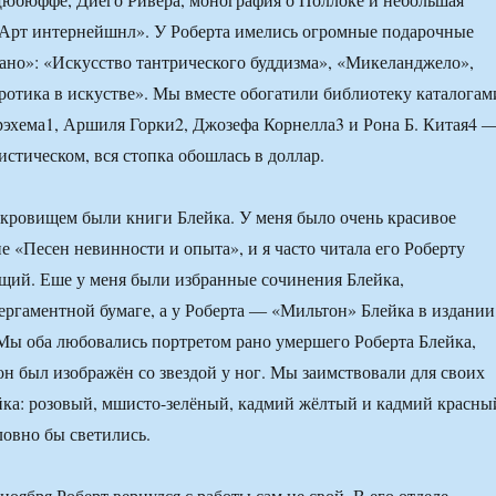
«Арт интернейшнл». У Роберта имелись огромные подарочные
ано»: «Искусство тантрического буддизма», «Микеланджело»,
отика в искустве». Мы вместе обогатили библиотеку каталогам
эхема1, Аршиля Горки2, Джозефа Корнелла3 и Рона Б. Китая4 
истическом, вся стопка обошлась в доллар.
кровищем были книги Блейка. У меня было очень красивое
е «Песен невинности и опыта», и я часто читала его Роберту
ущий. Еше у меня были избранные сочинения Блейка,
ергаментной бумаге, а у Роберта ― «Мильтон» Блейка в издании
Мы оба любовались портретом рано умершего Роберта Блейка,
он был изображён со звездой у ног. Мы заимствовали для своих
йка: розовый, мшисто-зелёный, кадмий жёлтый и кадмий красны
ловно бы светились.
 ноября Роберт вернулся с работы сам не свой. В его отделе