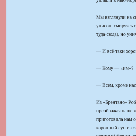
Мы взглянули на с
унисон, смиряясь с
туда-сюда), но ун
― И всё-таки хорош
― Кому ― «им»?
― Всем, кроме нас
Из «Брентано» Роб
преображая наше ж
приготовила нам о
коронный суп из са
куриный бульон, у