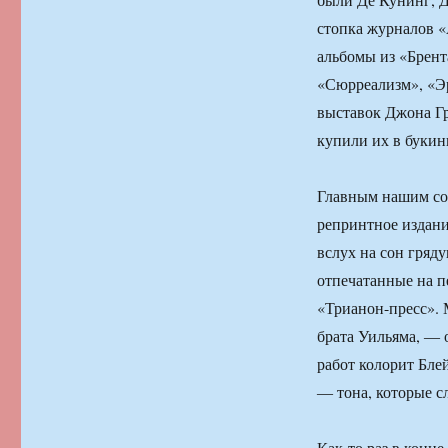
стопка журналов 
альбомы из «Брент
«Сюрреализм», «Эр
выставок Джона Гр
купили их в букин
Главным нашим со
репринтное издани
вслух на сон гряд
отпечатанные на п
«Трианон-пресс». 
брата Уильяма, ― 
работ колорит Бле
― тона, которые с
Как-то раз в конце