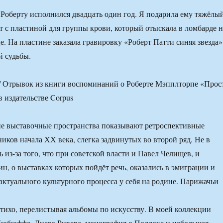
 Роберту исполнился двадцать один год. Я подарила ему тяжёлы
т с пластиной для группы крови, который отыскала в ломбарде н
. На пластине заказала гравировку «Роберт Патти синяя звезда»
й судьбы.
ие выставочные пространства показывают ретроспективные
иков начала ХХ века, слегка задвинутых во второй ряд. Не в
 из-за того, что при советской власти и Павел Челищев, и
н, о выставках которых пойдёт речь, оказались в эмиграции и
актуального культурного процесса у себя на родине. Парижачьи
тихо, перелистывая альбомы по искусству. В моей коллекции
Дюбюффе, Диего Ривера, монография о Поллоке и небольшая