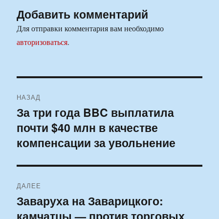
Добавить комментарий
Для отправки комментария вам необходимо
авторизоваться
.
Навигация
НАЗАД
по
За три года BBC выплатила
Предыдущая
почти $40 млн в качестве
запись:
записям
компенсации за увольнение
ДАЛЕЕ
Заваруха на Заварицкого:
Следующая
камчатцы — против торговых
запись: