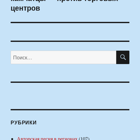
центров
ПО
Искать:
РУБРИКИ
Авторская песня в регионах
(107)