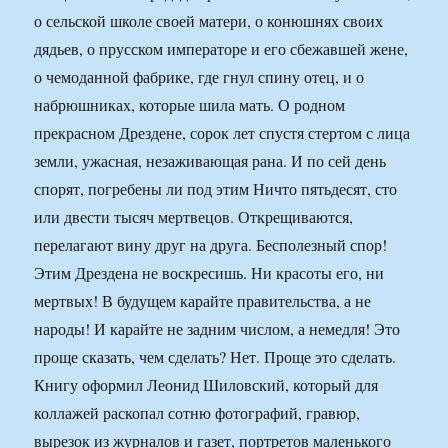
о сельской школе своей матери, о конюшнях своих
дядьев, о прусском императоре и его сбежавшей жене,
о чемоданной фабрике, где гнул спину отец, и о
набрюшниках, которые шила мать. О родном
прекрасном Дрездене, сорок лет спустя стертом с лица
земли, ужасная, незаживающая рана. И по сей день
спорят, погребены ли под этим Ничто пятьдесят, сто
или двести тысяч мертвецов. Открещиваются,
перелагают вину друг на друга. Бесполезный спор!
Этим Дрездена не воскресишь. Ни красоты его, ни
мертвых! В будущем карайте правительства, а не
народы! И карайте не задним числом, а немедля! Это
проще сказать, чем сделать? Нет. Проще это сделать.
Книгу оформил Леонид Шиловский, который для
коллажей раскопал сотню фотографий, гравюр,
вырезок из журналов и газет, портретов маленького