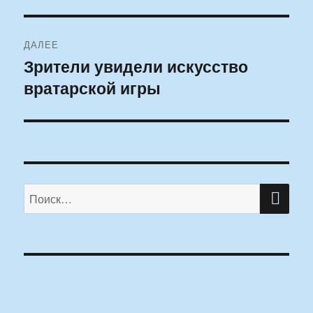
ДАЛЕЕ
Зрители увидели искусство
Следующая
вратарской игры
запись:
ПО
Искать: