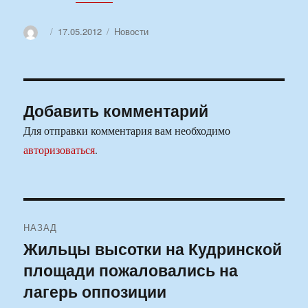
Автор
Опубликовано
17.05.2012
Рубрики
Новости
Добавить комментарий
Для отправки комментария вам необходимо
авторизоваться
.
Навигация
НАЗАД
по
Жильцы высотки на Кудринской
Предыдущая
площади пожаловались на
запись:
записям
лагерь оппозиции