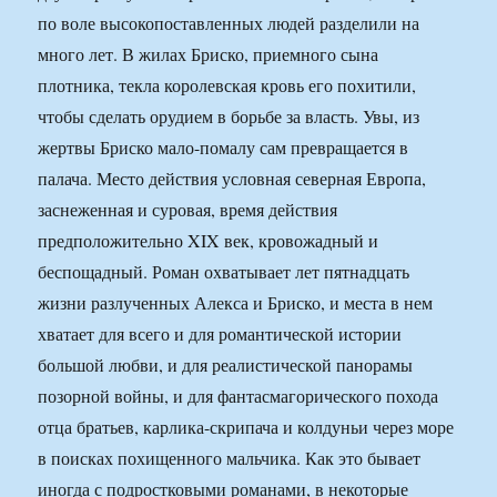
по воле высокопоставленных людей разделили на
много лет. В жилах Бриско, приемного сына
плотника, текла королевская кровь его похитили,
чтобы сделать орудием в борьбе за власть. Увы, из
жертвы Бриско мало-помалу сам превращается в
палача. Место действия условная северная Европа,
заснеженная и суровая, время действия
предположительно XIX век, кровожадный и
беспощадный. Роман охватывает лет пятнадцать
жизни разлученных Алекса и Бриско, и места в нем
хватает для всего и для романтической истории
большой любви, и для реалистической панорамы
позорной войны, и для фантасмагорического похода
отца братьев, карлика-скрипача и колдуньи через море
в поисках похищенного мальчика. Как это бывает
иногда с подростковыми романами, в некоторые