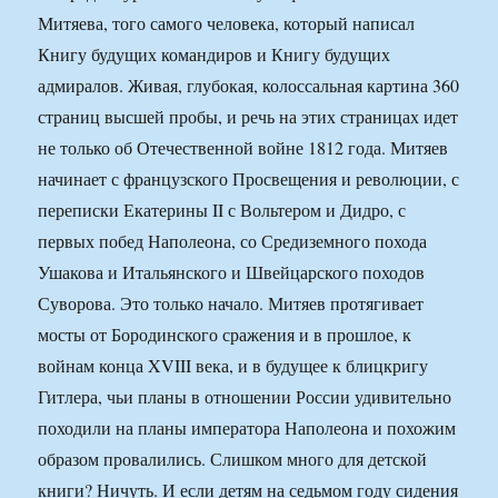
Митяева, того самого человека, который написал
Книгу будущих командиров и Книгу будущих
адмиралов. Живая, глубокая, колоссальная картина 360
страниц высшей пробы, и речь на этих страницах идет
не только об Отечественной войне 1812 года. Митяев
начинает с французского Просвещения и революции, с
переписки Екатерины II с Вольтером и Дидро, с
первых побед Наполеона, со Средиземного похода
Ушакова и Итальянского и Швейцарского походов
Суворова. Это только начало. Митяев протягивает
мосты от Бородинского сражения и в прошлое, к
войнам конца XVIII века, и в будущее к блицкригу
Гитлера, чьи планы в отношении России удивительно
походили на планы императора Наполеона и похожим
образом провалились. Слишком много для детской
книги? Ничуть. И если детям на седьмом году сидения