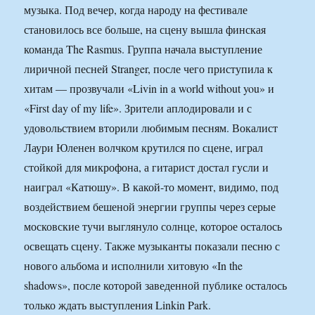
музыка. Под вечер, когда народу на фестивале
становилось все больше, на сцену вышла финская
команда The Rasmus. Группа начала выступление
лиричной песней Stranger, после чего приступила к
хитам — прозвучали «Livin in a world without you» и
«First day of my life». Зрители аплодировали и с
удовольствием вторили любимым песням. Вокалист
Лаури Юленен волчком крутился по сцене, играл
стойкой для микрофона, а гитарист достал гусли и
наиграл «Катюшу». В какой-то момент, видимо, под
воздействием бешеной энергии группы через серые
московские тучи выглянуло солнце, которое осталось
освещать сцену. Также музыканты показали песню с
нового альбома и исполнили хитовую «In the
shadows», после которой заведенной публике осталось
только ждать выступления Linkin Park.