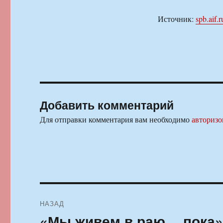
Источник:
spb.aif.r
Добавить комментарий
Для отправки комментария вам необходимо
авторизо
Навигация
НАЗАД
по
«Мы живем в раю… пока»
Предыдущая