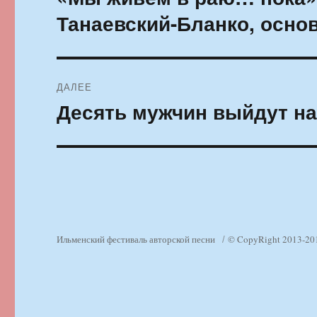
запись:
записям
Танаевский-Бланко, осно
ДАЛЕЕ
Десять мужчин выйдут на
Следующая
запись:
Ильменский фестиваль авторской песни
© CopyRight 2013-20