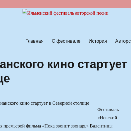
ской песни
Главная
О фестивале
История
Авторс
анского кино стартует
це
Фестиваль
«Невский
ся премьерой фильма «Пока звонит звонарь» Валентины