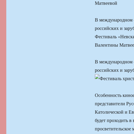
Матвеевой
В международном ф
российских и зар
Фестиваль «Невски
Валентины Матве
В международном ф
российских и зар
Особенность кино
представители Рус
Католической и Ев
будет проходить в
просветительское 