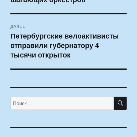
ДАЛЕЕ
Петербургские велоактивисты
Следующая
отправили губернатору 4
запись:
тысячи открыток
ПО
Искать: