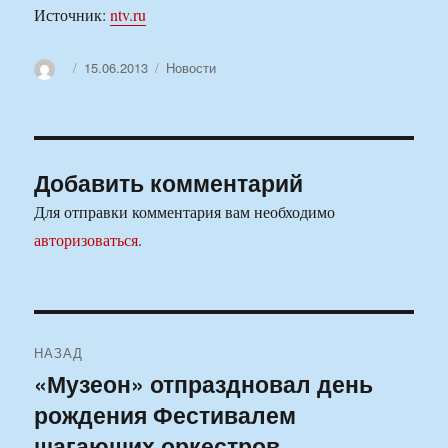
Источник:
ntv.ru
Автор
Опубликовано
Рубрики
15.06.2013
Новости
Добавить комментарий
Для отправки комментария вам необходимо
авторизоваться
.
Навигация
НАЗАД
по
«Музеон» отпраздновал день
Предыдущая
рождения Фестивалем
запись:
записям
шагающих оркестров