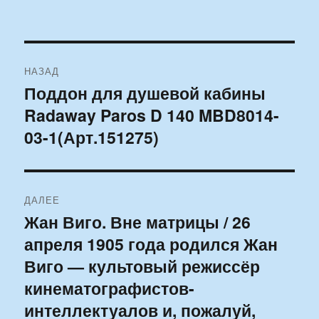
Навигация
НАЗАД
по
Поддон для душевой кабины
Предыдущая
Radaway Paros D 140 MBD8014-
запись:
записям
03-1(Арт.151275)
ДАЛЕЕ
Жан Виго. Вне матрицы / 26
Следующая
апреля 1905 года родился Жан
запись:
Виго — культовый режиссёр
кинематографистов-
интеллектуалов и, пожалуй,