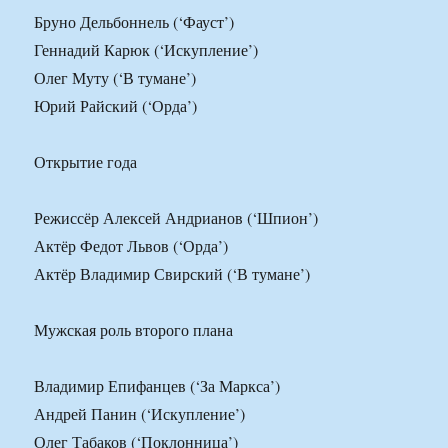
Бруно Дельбоннель (‘Фауст’)
Геннадий Карюк (‘Искупление’)
Олег Муту (‘В тумане’)
Юрий Райский (‘Орда’)
Открытие года
Режиссёр Алексей Андрианов (‘Шпион’)
Актёр Федот Львов (‘Орда’)
Актёр Владимир Свирский (‘В тумане’)
Мужская роль второго плана
Владимир Епифанцев (‘За Маркса’)
Андрей Панин (‘Искупление’)
Олег Табаков (‘Поклонница’)