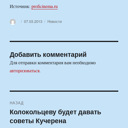
Источник:
proficinema.ru
Автор
Опубликовано
Рубрики
07.03.2013
Новости
Добавить комментарий
Для отправки комментария вам необходимо
авторизоваться
.
Навигация
НАЗАД
по
Колокольцеву будет давать
Предыдущая
советы Кучерена
запись:
записям