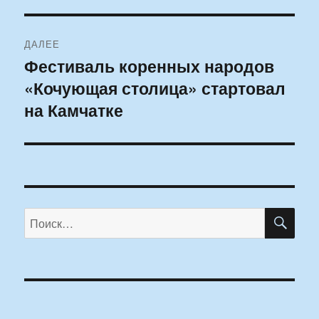
ДАЛЕЕ
Фестиваль коренных народов
Следующая
«Кочующая столица» стартовал
запись:
на Камчатке
ПО
Искать: