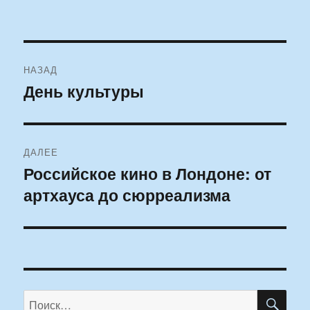
Навигация
НАЗАД
по
День культуры
Предыдущая
запись:
записям
ДАЛЕЕ
Российское кино в Лондоне: от
Следующая
артхауса до сюрреализма
запись:
ПО
Искать: