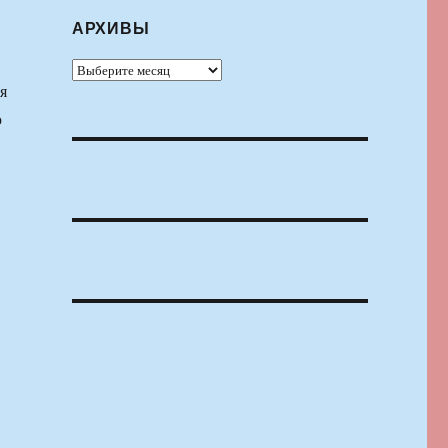
АРХИВЫ
Архивы
я
ю
3