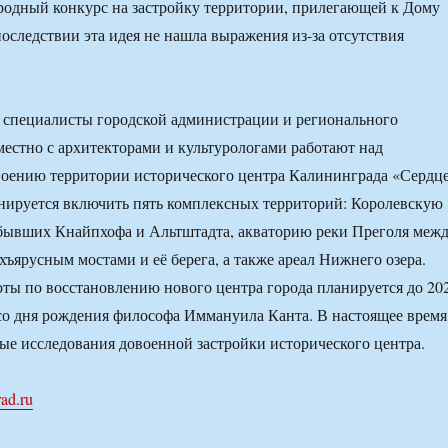
родный конкурс на застройку территории, прилегающей к Дому
последствии эта идея не нашла выражения из-за отсутствия
 специалисты городской администрации и регионального
местно с архитекторами и культурологами работают над
воению территории исторического центра Калининграда «Сердц
анируется включить пять комплексных территорий: Королевскую
 бывших Кнайпхофа и Альтштадта, акваторию реки Преголя меж
ъярусным мостами и её берега, а также ареал Нижнего озера.
оты по восстановлению нового центра города планируется до 20
 со дня рождения философа Иммануила Канта. В настоящее время
ые исследования довоенной застройки исторического центра.
rad.ru