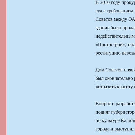
В 2010 году проку
суд с требованием
Советов между ОА
здание было прода
недействительным,
«Протострой», так
реституцию невоз
Дом Советов появи
был окончательно 
«отразить красоту 
Вопрос о разработ
поднят губернатор
по культуре Калин
города и выступил