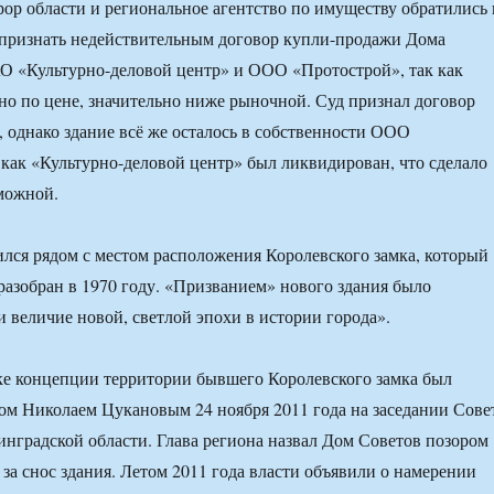
рор области и региональное агентство по имуществу обратились 
 признать недействительным договор купли-продажи Дома
О «Культурно-деловой центр» и ООО «Протострой», так как
но по цене, значительно ниже рыночной. Суд признал договор
 однако здание всё же осталось в собственности ООО
 как «Культурно-деловой центр» был ликвидирован, что сделало
можной.
лся рядом с местом расположения Королевского замка, который
разобран в 1970 году. «Призванием» нового здания было
и величие новой, светлой эпохи в истории города».
ке концепции территории бывшего Королевского замка был
ом Николаем Цукановым 24 ноября 2011 года на заседании Сове
инградской области. Глава региона назвал Дом Советов позором
 за снос здания. Летом 2011 года власти объявили о намерении