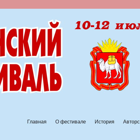
ской песни
Главная
О фестивале
История
Авторс