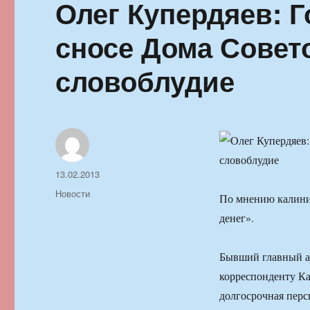
Олег Купердяев: Г
сносе Дома Совет
словоблудие
Автор
Опубликовано
13.02.2013
Рубрики
Новости
По мнению калинин
денег».
Бывший главный а
корреспонденту Ка
долгосрочная перс