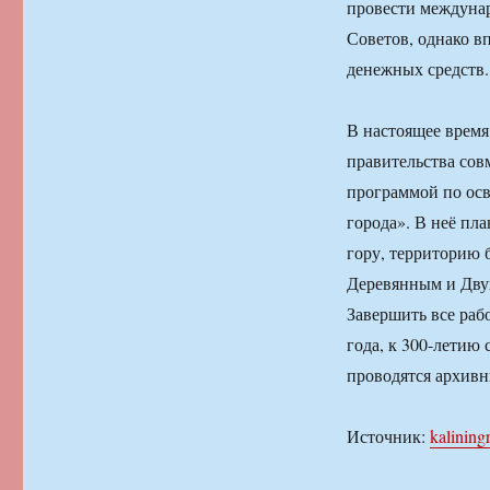
провести междуна
Советов, однако в
денежных средств.
В настоящее время
правительства сов
программой по ос
города». В неё пл
гору, территорию
Деревянным и Двух
Завершить все раб
года, к 300-летию
проводятся архивн
Источник:
kalining