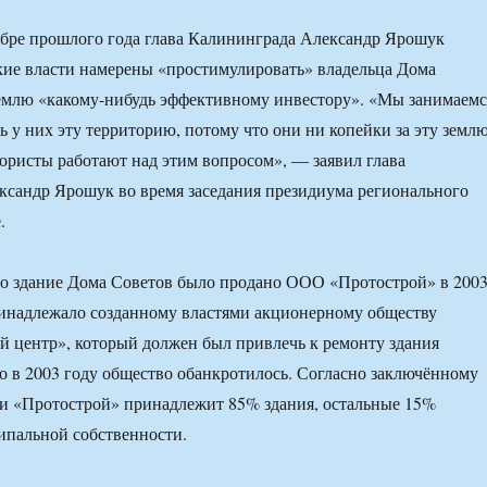
ябре прошлого года глава Калининграда Александр Ярошук
ские власти намерены «простимулировать» владельца Дома
емлю «какому-нибудь эффективному инвестору». «Мы занимаемс
ь у них эту территорию, потому что они ни копейки за эту земл
 юристы работают над этим вопросом», ― заявил глава
сандр Ярошук во время заседания президиума регионального
.
то здание Дома Советов было продано ООО «Протострой» в 200
ринадлежало созданному властями акционерному обществу
й центр», который должен был привлечь к ремонту здания
о в 2003 году общество обанкротилось. Согласно заключённому
и «Протострой» принадлежит 85% здания, остальные 15%
ипальной собственности.