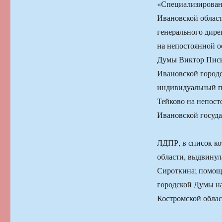
«Специализированн
Ивановской област
генерального дир
на непостоянной о
Думы Виктор Пись
Ивановской город
индивидуальный пр
Тейково на непос
Ивановской госуд
ЛДПР, в список ко
области, выдвинул
Сироткина; помощ
городской Думы на
Костромской обла