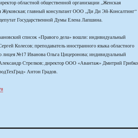
иректор областной общественной организации „Женская
 Жуковская; главный консультант ООО „Ди Ди Эй-Консалтинг“
 депутат Государственной Думы Елена Лапшина.
вановский список «Правого дела» вошли: индивидуальный
ергей Колесов; преподаватель иностранного языка областного
о лицея №17 Иванова Ольга Цицеронова; индивидуальный
Александр Стрелков; директор ООО «Авантаж» Дмитрий Грибко
одТехГрад» Антон Градов.
ru