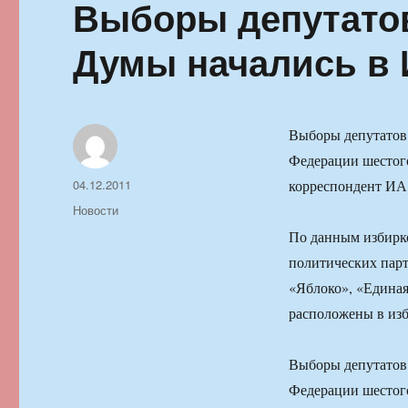
Выборы депутато
Думы начались в 
Выборы депутатов
Федерации шестого
Автор
Опубликовано
04.12.2011
корреспондент И
Рубрики
Новости
По данным избирко
политических пар
«Яблоко», «Единая
расположены в из
Выборы депутатов
Федерации шестого