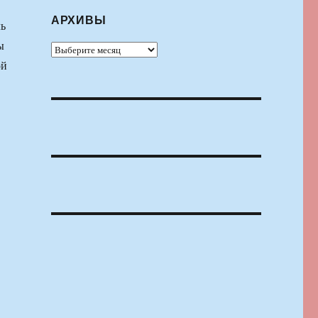
АРХИВЫ
ль
ы
Архивы
ой