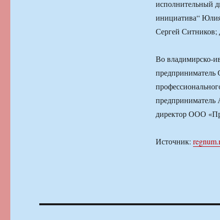
исполнительный д
инициатива“ Юлия
Сергей Ситников;
Во владимирско-и
предприниматель С
профессиональног
предприниматель 
директор ООО «Пр
Источник:
regnum.