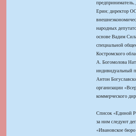
предприниматель,
Ерин; директор О
внешнеэкономичес
народных депутато
основе Вадим Сила
специальной общео
Костромского обла
А. Богомолова На
индивидуальный п
Антон Богуславск
организации «Все
коммерческого ди
Список «Единой Р
за ним следуют де
«Ивановское бюро