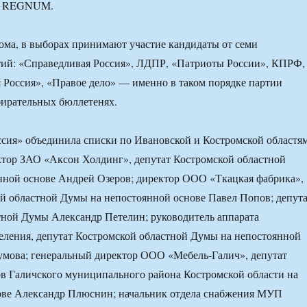
А REGNUM.
ма, в выборах принимают участие кандидаты от семи
тий: «Справедливая Россия», ЛДПР, «Патриоты России», КПРФ,
 Россия», «Правое дело» — именно в таком порядке партии
бирательных бюллетенях.
сия» объединила списки по Ивановской и Костромской областям
ктор ЗАО «Аксон Холдинг», депутат Костромской областной
нной основе Андрей Озеров; директор ООО «Ткацкая фабрика»,
й областной Думы на непостоянной основе Павел Попов; депут
тной Думы Александр Петелин; руководитель аппарата
еления, депутат Костромской областной Думы на непостоянной
умова; генеральный директор ООО «Мебель-Галич», депутат
в Галичского муниципального района Костромской области на
ове Александр Плюснин; начальник отдела снабжения МУП