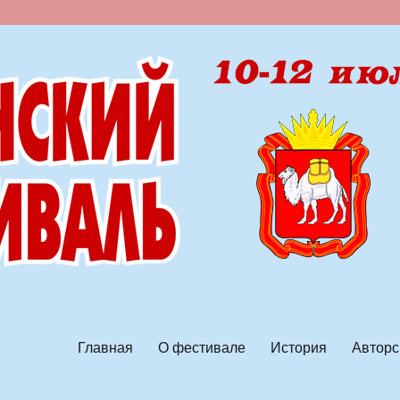
ской песни
Главная
О фестивале
История
Авторс