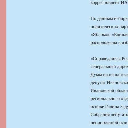
корреспондент И
По данным избирко
политических пар
«Яблоко», «Единая
расположены в из
«Справедливая Рос
генеральный дире
Думы на непостоя
депутат Ивановско
Ивановской облас
регионального отд
основе Галина Зад
Собрания депутато
непостоянной осн