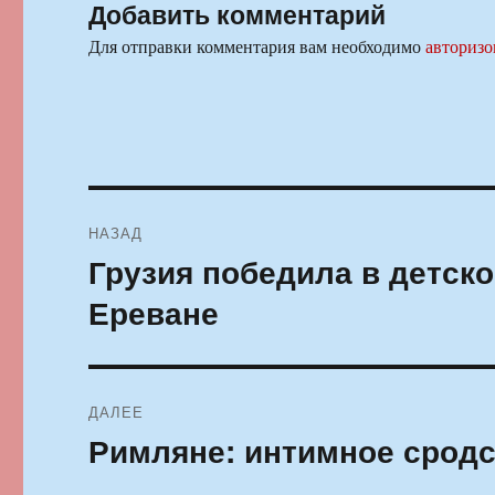
Добавить комментарий
Для отправки комментария вам необходимо
авторизо
Навигация
НАЗАД
по
Грузия победила в детск
Предыдущая
запись:
записям
Ереване
ДАЛЕЕ
Римляне: интимное срод
Следующая
запись: