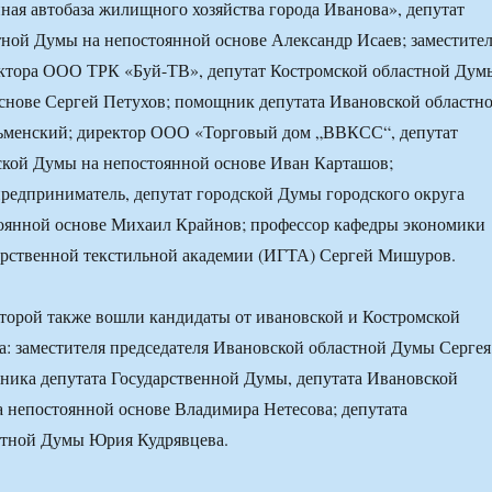
ая автобаза жилищного хозяйства города Иванова», депутат
ной Думы на непостоянной основе Александр Исаев; заместите
ектора ООО ТРК «Буй-ТВ», депутат Костромской областной Дум
снове Сергей Петухов; помощник депутата Ивановской областн
менский; директор ООО «Торговый дом „ВВКСС“, депутат
ской Думы на непостоянной основе Иван Карташов;
едприниматель, депутат городской Думы городского округа
тоянной основе Михаил Крайнов; профессор кафедры экономики
арственной текстильной академии (ИГТА) Сергей Мишуров.
торой также вошли кандидаты от ивановской и Костромской
а: заместителя председателя Ивановской областной Думы Сергея
ника депутата Государственной Думы, депутата Ивановской
 непостоянной основе Владимира Нетесова; депутата
стной Думы Юрия Кудрявцева.