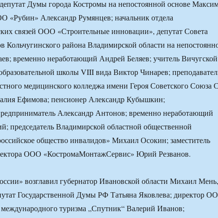
 депутат Думы города Костромы на непостоянной основе Макси
ОО «Рубин» Александр Румянцев; начальник отдела
ких связей ООО «Строительные инновации», депутат Совета
в Кольчугинского района Владимирской области на непостоянн
ев; временно неработающий Андрей Беляев; учитель Вичугской
бразовательной школы VIII вида Виктор Чинарев; преподавател
стного медицинского колледжа имени Героя Советского Союза С
талия Ефимова; пенсионер Александр Кубышкин;
редприниматель Александр Антонов; временно неработающий
ий; председатель Владимирской областной общественной
российское общество инвалидов» Михаил Осокин; заместитель
ректора ООО «КостромаМонтажСервис» Юрий Резванов.
оссии» возглавил губернатор Ивановской области Михаил Мень
путат Государственной Думы РФ Татьяна Яковлева; директор О
 международного туризма „Спутник“ Валерий Иванов;