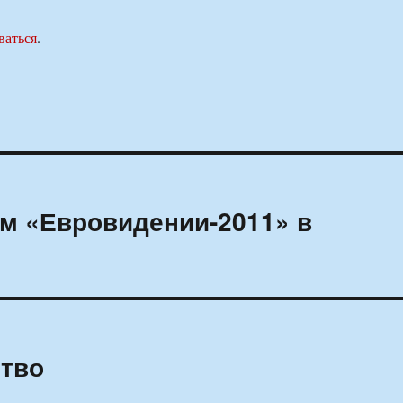
ваться
.
ом «Евровидении-2011» в
ство