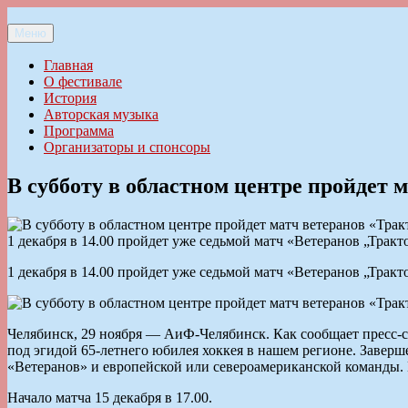
Перейти
к
Меню
Ильменский фестиваль авторской песни
содержимому
Главная
О фестивале
История
Авторская музыка
Программа
Организаторы и спонсоры
В субботу в областном центре пройдет 
1 декабря в 14.00 пройдет уже седьмой матч «Ветеранов „Тракто
1 декабря в 14.00 пройдет уже седьмой матч «Ветеранов „Тракто
Челябинск, 29 ноября — АиФ-Челябинск. Как сообщает пресс-сл
под эгидой 65-летнего юбилея хоккея в нашем регионе. Заверш
«Ветеранов» и европейской или североамериканской команды. К
Начало матча 15 декабря в 17.00.