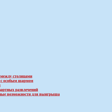
 между столицами
е с особым шармом
и
зартных развлечений
ичные возможности для выигрыша