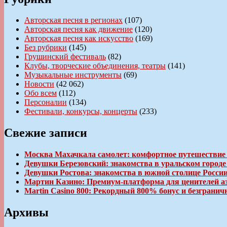
Авторская песня в регионах
(107)
Авторская песня как движение
(120)
Авторская песня как искусство
(169)
Без рубрики
(145)
Грушинский фестиваль
(82)
Клубы, творческие объединения, театры
(141)
Музыкальные инструменты
(69)
Новости
(42 062)
Обо всем
(112)
Персоналии
(134)
Фестивали, конкурсы, концерты
(233)
Свежие записи
Москва Махачкала самолет: комфортное путешествие
Девушки Березовский: знакомства в уральском город
Девушки Ростова: знакомства в южной столице Росси
Мартин Казино: Премиум-платформа для ценителей а
Martin Casino 800: Рекордный 800% бонус и безгран
Архивы