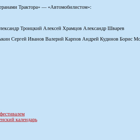
теранами Трактора» — «Автомобилистом»:
лександр Троицкий Алексей Храмцов Александр Шварев
кин Сергей Иванов Валерий Карпов Андрей Кудинов Борис Мо
фестивалем
енский календарь