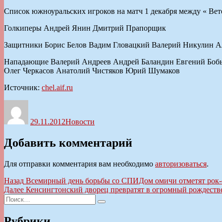
Список южноуральских игроков на матч 1 декабря между « Ве
Голкиперы Андрей Янин Дмитрий Прапорщик
Защитники Борис Белов Вадим Гловацкий Валерий Никулин А
Нападающие Валерий Андреев Андрей Баландин Евгений Бобы
Олег Черкасов Анатолий Чистяков Юрий Шумаков
Источник:
chel.aif.ru
Автор
Опубликовано
Рубрики
29.11.2012
Новости
Добавить комментарий
Для отправки комментария вам необходимо
авторизоваться
.
Навигация
Предыдущая
Назад
Всемирный день борьбы со СПИДом омичи отметят рок-
запись:
Следующая
Далее
Кенсингтонский дворец превратят в огромный рождеств
по
Искать:
запись:
Поиск
записям
Рубрики