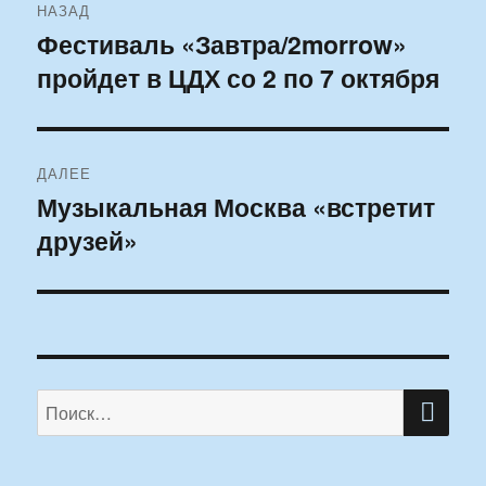
НАЗАД
по
Фестиваль «Завтра/2morrow»
Предыдущая
пройдет в ЦДХ со 2 по 7 октября
запись:
записям
ДАЛЕЕ
Музыкальная Москва «встретит
Следующая
друзей»
запись:
ПО
Искать: