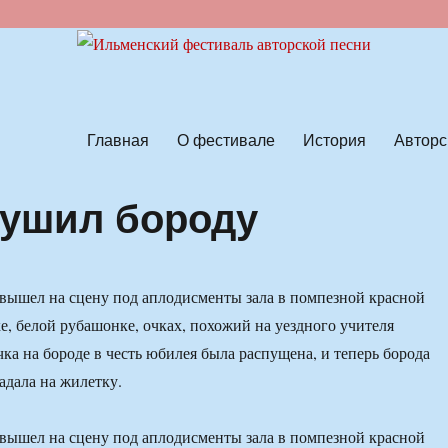
ской песни
Главная
О фестивале
История
Авторс
пушил бороду
вышел на сцену под аплодисменты зала в помпезной красной
е, белой рубашонке, очках, похожий на уездного учителя
чка на бороде в честь юбилея была распущена, и теперь борода
адала на жилетку.
вышел на сцену под аплодисменты зала в помпезной красной