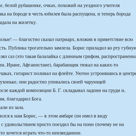
е, белой рубашонке, очках, похожий на уездного учителя
чка на бороде в честь юбилея была распущена, и теперь борода
адала на жилетку.
илые! — благостно сказал патриарх, вложив в приветствие всю
ть. Публика трогательно замлела. Борис приладил ко рту губну
зял саз (это такая балалайка с длинным грифом, распространенн
ции, Иране, Афганистане), барабанщик тюкал на каких-то
шках, гитарист поливал на флейте. Уютно устроившись в центр
кухоньке, они радостно упивались своей чарующей
сле каждой композиции Б. Г. складывал ладони на груди и,
ам, благодарил Бога.
ли из зала.
ился к нам Борис, — в этом амбаре (он имел в виду
с удовольствием просто поездил бы на пони (почему не на
-то хочется играть что-то неизведанное.