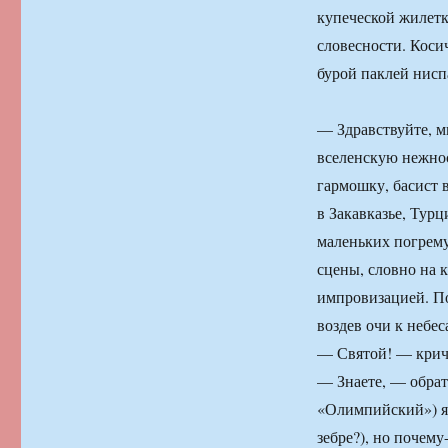
купеческой жилетк
словесности. Коси
бурой паклей нисп
— Здравствуйте, м
вселенскую нежнос
гармошку, басист в
в Закавказье, Тур
маленьких погрему
сцены, словно на 
импровизацией. По
воздев очи к небес
— Святой! — крича
— Знаете, — обрат
«Олимпийский») я 
зебре?), но почему