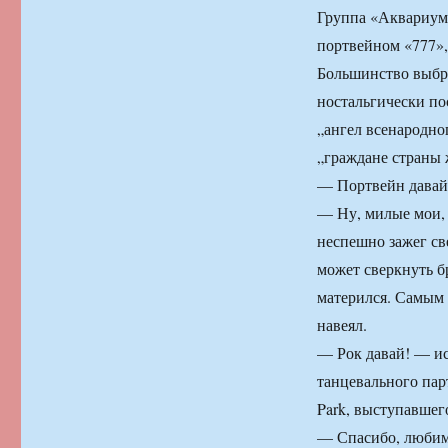
Группа «Аквариум
портвейном «777»,
Большинство выбр
ностальгически по
„ангел всенародног
„граждане страны
— Портвейн давай!
— Ну, милые мои,
неспешно зажег све
может сверкнуть б
матерился. Самым 
навеял.
— Рок давай! — ис
танцевального парт
Park, выступавшего
— Спасибо, любимы