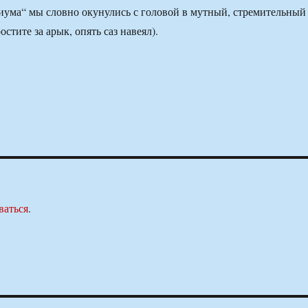
ума“ мы словно окунулись с головой в мутный, стремительный
стите за арык, опять саз навеял).
ваться
.