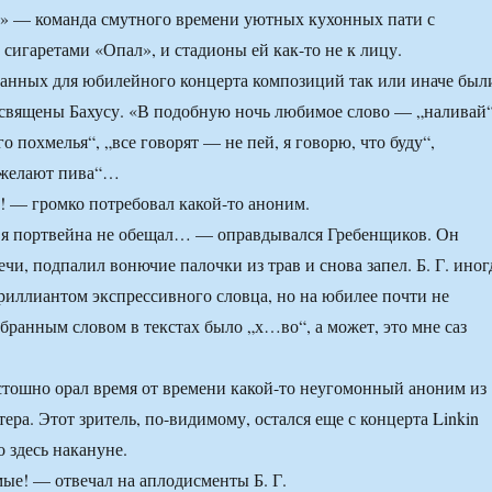
» — команда смутного времени уютных кухонных пати с
 сигаретами «Опал», и стадионы ей как-то не к лицу.
анных для юбилейного концерта композиций так или иначе был
священы Бахусу. «В подобную ночь любимое слово — „наливай“
о похмелья“, „все говорят — не пей, я говорю, что буду“,
 желают пива“…
 — громко потребовал какой-то аноним.
 я портвейна не обещал… — оправдывался Гребенщиков. Он
чи, подпалил вонючие палочки из трав и снова запел. Б. Г. иног
риллиантом экспрессивного словца, но на юбилее почти не
бранным словом в текстах было „х…во“, а может, это мне саз
тошно орал время от времени какой-то неугомонный аноним из
ера. Этот зритель, по-видимому, остался еще с концерта Linkin
 здесь накануне.
е! — отвечал на аплодисменты Б. Г.