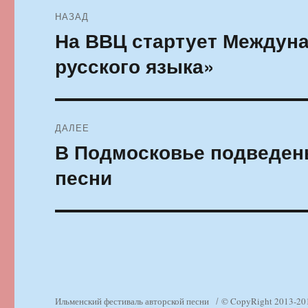
Навигация
НАЗАД
по
На ВВЦ стартует Междун
Предыдущая
запись:
записям
русского языка»
ДАЛЕЕ
В Подмосковье подведен
Следующая
запись:
песни
Ильменский фестиваль авторской песни
© CopyRight 2013-20