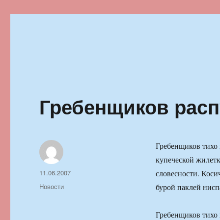
Ильменский фестиваль автор
Гребенщиков рас
Гребенщиков тихо 
купеческой жилетк
Автор
Опубликовано
11.06.2007
словесности. Коси
Рубрики
Новости
бурой паклей нисп
Гребенщиков тихо 