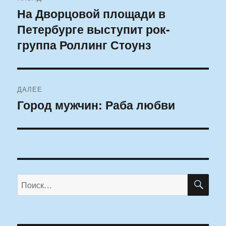
по
На Дворцовой площади в
Предыдущая
Петербурге выступит рок-
запись:
записям
группа Роллинг Стоунз
ДАЛЕЕ
Город мужчин: Раба любви
Следующая
запись:
ПО
Искать: