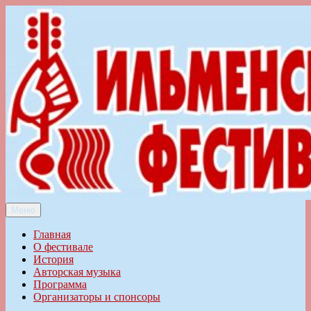
Перейти
к
содержимому
Меню
Ильменский фестиваль авторской песни
Главная
О фестивале
История
Авторская музыка
Программа
Организаторы и спонсоры