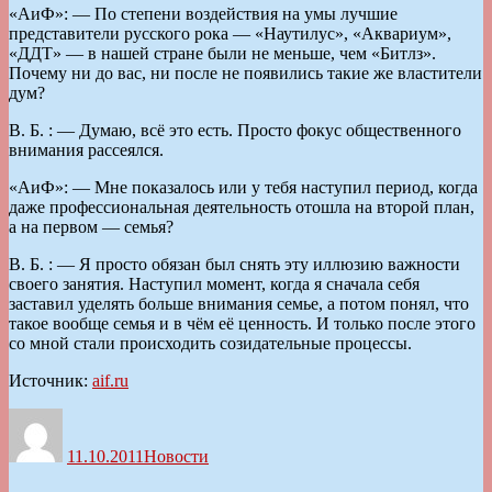
«АиФ»: — По степени воздействия на умы лучшие
представители рус­ского рока — «Наутилус», «Аквариум»,
«ДДТ» — в нашей стране были не меньше, чем «Битлз».
Почему ни до вас, ни после не появились такие же властители
дум?
В. Б. : — Думаю, всё это есть. Просто фокус общественного
внимания рассеялся.
«АиФ»: — Мне показалось или у тебя наступил период, когда
даже профессиональная деятельность отошла на второй план,
а на первом — семья?
В. Б. : — Я просто обязан был снять эту иллюзию важности
своего занятия. Наступил момент, когда я сначала себя
заставил уделять больше внимания семье, а потом понял, что
такое вообще семья и в чём её ценность. И только после этого
со мной стали происходить созидательные процессы.
Источник:
aif.ru
Автор
Опубликовано
Рубрики
11.10.2011
Новости