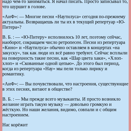
надо чем-то заниматься. Я начал писать. Просто записывал то,
что шуршит в голове.
«АиФ»: — Многие песни «Наутилуса» сегодня по-прежнему
актуальны. Возвращаешь ли ты их в текущий репертуар «Ю-
Питера»?
В. Б. : — «Ю-Питеру» исполнилось 10 лет, поэтому сейчас,
наоборот, сокращаем число ретропесен. Песни из репертуара
«Кино» и «Наутилуса» обычно оставляем в концертах «на
закуску», так как люди их всё равно требуют. Сейчас всплыли
на поверхность такие песни, как «Шар цвета хаки», «Хлоп-
хлоп» и «Скованные одной цепью». До этого был период,
когда из репертуара «Нау» мы пели только лирику и
романтику.
«АиФ»: — Вы почувствовали, что настроения, существующие
в этих песнях, витают в обществе?
В. Б. : — Мы прежде всего музыканты. И просто возникло
желание играть такую музыку — довольно громкую и
жёсткую. Но наши желания, видимо, совпали и с общим
настроением.
Нас корёжит