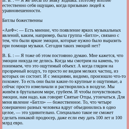
В. Б. : — Я же Весы по знаку зодиака. Поэтому вполне
естественно себя ощущаю, когда призываю людей к
уравновешенности.
Битлы божественны
«АиФ»: — Есть мнение, что появление ярких музыкальных
явлений, каким, например, была группа «Битлз», связано с
тем, что были яркие эмоции, которые нужно было выразить
при помощи музыки. Сегодня таких эмоций нет?
В. Б. : — Я тоже об этом постоянно думаю. Мне кажется, что
эмоции никуда не делись. Когда мы смотрим на камень, то
понимаем, что это ощутимый объект. А когда глядим на
прозрачный воздух, то просто не видим мелких частиц, из
которых он состоит. И с эмоциями, видимо, произошло что-то
похожее. То есть они были какие-то крупные и ощутимые, а
сейчас просто измельчали и растворились в воздухе. Мы
живём в брутальном мире, грубеем. И чтобы почувствовать
эмоции, нам надо, как говорят Святые Отцы, утончаться. Для
меня явление «Битлз» — божественное. То, что четыре
совершенно разных человека вдруг объединились в одно
целое, — это удивительно. Специально такое не сможет
сделать никакой продюсер, даже если ему дать 100 лет и 100
млрд евро.