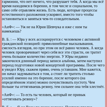
гармонии, что нет ничего, что разрушает тебя. А когда мы всё
время находимся в борении, в том числе и социальном, то
сами себе отравляем жизнь. Есть люди, которые процессы
естественного разложения ускоряют, вместо того чтобы
остановиться и заняться чем-то созидательным.
«АиФ»: — Уж не на Юрия Шевчука и иже с ним ты
намекаешь?
В. Б. : — Юра у всех ассоциируется с человеком с активной
гражданской позицией: прямолинейные высказывания,
смелость взглядов, но при этом он всё равно человек. А когда
человек проворачивает через себя все эти страсти, он тратит
очень большое количество энергии. У Юры недавно
закончился длинный период записи альбома, затем наступил
период подготовки новой концертной программы. После чего
я увидел Юру, скажем прямо, очень уставшим. Мне кажется,
он начал задумываться о том, а стоит ли тратить столько
усилий именно на это борение, после которого (на
определённом этапе) можно почувствовать пустоту. Чем
больше ты оттягиваешь резину, тем сильнее она тебя хлестнёт.
«АиФ»: — То есть ты человек, который не привык
«оттягивать резину»?