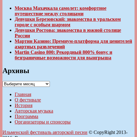
Москва Махачкала самолет: комфортное
путешествие между столицами
Девушки Березовский: знакомства в уральском
городе с особым шармом
Девушки Ростова: знакомства в южной столице
России
Мартин Казино: Премиум-платформа для ценителей
азартных развлечений
Martin Casino 800: Рекордный 800% бонус и
безграничные возможности для выигрыша
Архивы
Архивы
Главная
О фестивале
История
Авторская музыка
Программа
Организаторы и спонсоры
Ильменский фестиваль авторской песни
© CopyRight 2013-