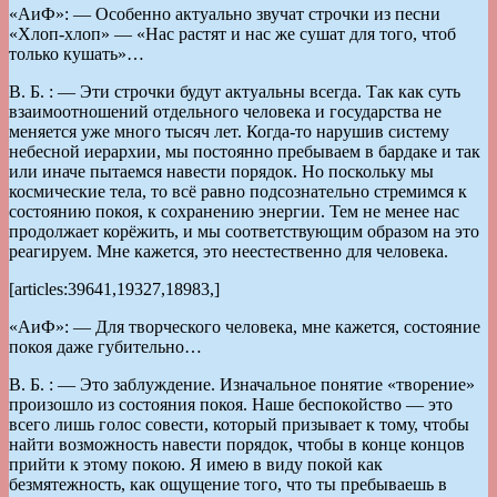
«АиФ»: — Особенно актуально звучат строчки из песни
«Хлоп-хлоп» — «Нас растят и нас же сушат для того, чтоб
только кушать»…
В. Б. : — Эти строчки будут актуальны всегда. Так как суть
взаимоотношений отдельного человека и государства не
меняется уже много тысяч лет. Когда-то нарушив систему
небесной иерархии, мы постоянно пребываем в бардаке и так
или иначе пытаемся навести порядок. Но поскольку мы
космические тела, то всё равно подсознательно стремимся к
состоянию покоя, к сохранению энергии. Тем не менее нас
продолжает корёжить, и мы соответствующим образом на это
реагируем. Мне кажется, это неестественно для человека.
[articles:39641,19327,18983,]
«АиФ»: — Для творческого человека, мне кажется, состояние
покоя даже губительно…
В. Б. : — Это заблуждение. Изначальное понятие «творение»
произошло из состояния покоя. Наше беспокойство — это
всего лишь голос совести, который призывает к тому, чтобы
найти возможность навести порядок, чтобы в конце концов
прийти к этому покою. Я имею в виду покой как
безмятежность, как ощущение того, что ты пребываешь в