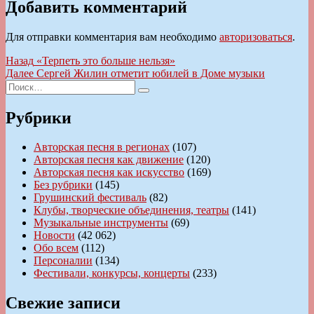
Добавить комментарий
Для отправки комментария вам необходимо
авторизоваться
.
Навигация
Предыдущая
Назад
«Терпеть это больше нельзя»
запись:
Следующая
Далее
Сергей Жилин отметит юбилей в Доме музыки
по
Искать:
запись:
Поиск
записям
Рубрики
Авторская песня в регионах
(107)
Авторская песня как движение
(120)
Авторская песня как искусство
(169)
Без рубрики
(145)
Грушинский фестиваль
(82)
Клубы, творческие объединения, театры
(141)
Музыкальные инструменты
(69)
Новости
(42 062)
Обо всем
(112)
Персоналии
(134)
Фестивали, конкурсы, концерты
(233)
Свежие записи