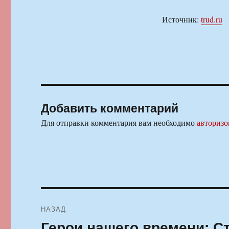
Источник:
trud.ru
Добавить комментарий
Для отправки комментария вам необходимо
авторизо
Навигация
НАЗАД
по
Герои нашего времени: С
Предыдущая