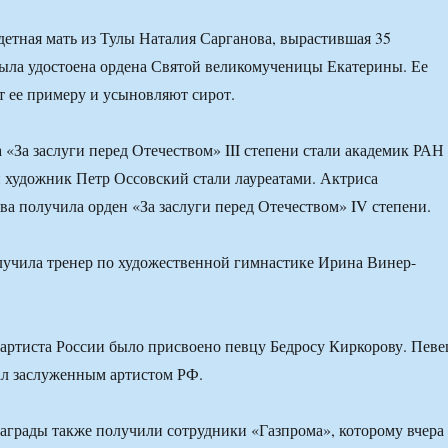
детная мать из Тулы Наталия Сарганова, вырастившая 35
ыла удостоена ордена Святой великомученицы Екатерины. Ее
т ее примеру и усыновляют сирот.
 «За заслуги перед Отечеством» III степени стали академик РАН
 художник Петр Оссовский стали лауреатами. Актриса
ва получила орден «За заслуги перед Отечеством» IV степени.
учила тренер по художественной гимнастике Ирина Винер-
артиста России было присвоено певцу Бедросу Киркорову. Певе
ал заслуженным артистом РФ.
аграды также получили сотрудники «Газпрома», которому вчера