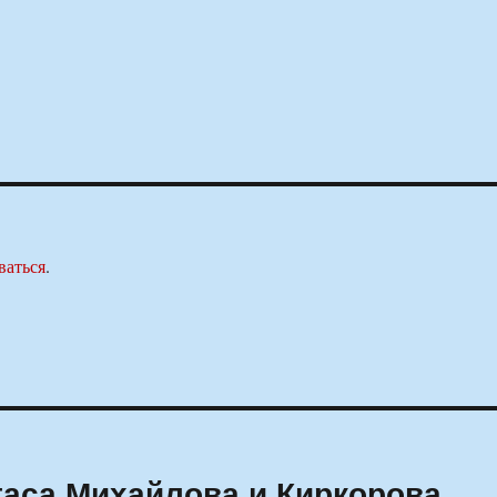
ваться
.
таса Михайлова и Киркорова