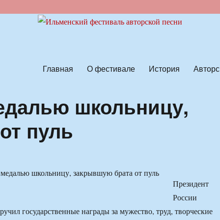
ской песни
Главная
О фестивале
История
Авторс
едалью школьницу,
от пуль
Президент
России
учил государственные награды за мужество, труд, творческие