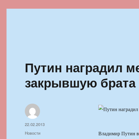
Ильменский фестиваль автор
Путин наградил м
закрывшую брата 
Автор
Опубликовано
22.02.2013
Рубрики
Новости
Владимир Путин вр