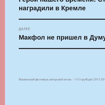
запись:
записям
наградили в Кремле
ДАЛЕЕ
Макфол не пришел в Думу
Следующая
запись:
Ильменский фестиваль авторской песни
© CopyRight 2013-20