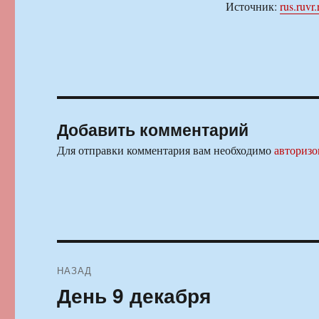
Источник:
rus.ruvr.
Добавить комментарий
Для отправки комментария вам необходимо
авторизо
Навигация
НАЗАД
по
День 9 декабря
Предыдущая
запись:
записям