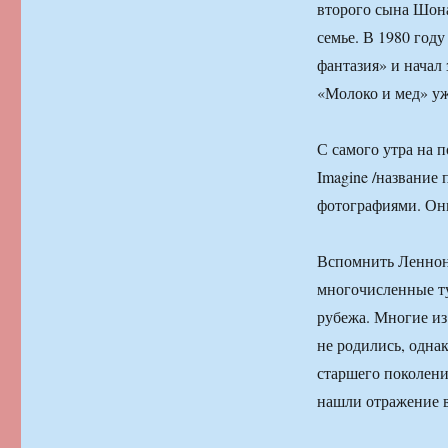
второго сына Шона
семье. В 1980 год
фантазия» и начал
«Молоко и мед» уж
С самого утра на 
Imagine /название
фотографиями. Они
Вспомнить Леннон
многочисленные ту
рубежа. Многие из
не родились, одна
старшего поколени
нашли отражение в