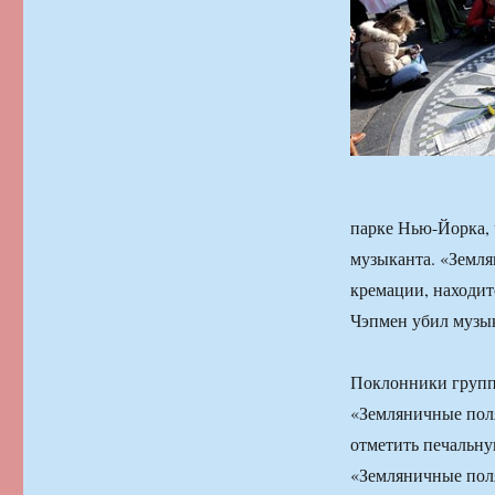
парке Нью-Йорка, 
музыканта. «Земля
кремации, находит
Чэпмен убил музык
Поклонники группы
«Земляничные пол
отметить печальну
«Земляничные поля