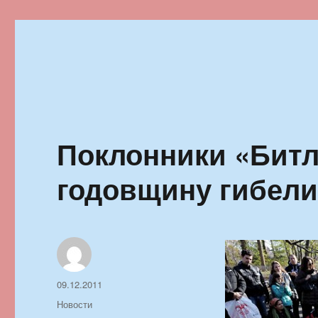
Ильменский фестиваль автор
Поклонники «Битл
годовщину гибели
Автор
Опубликовано
09.12.2011
Рубрики
Новости