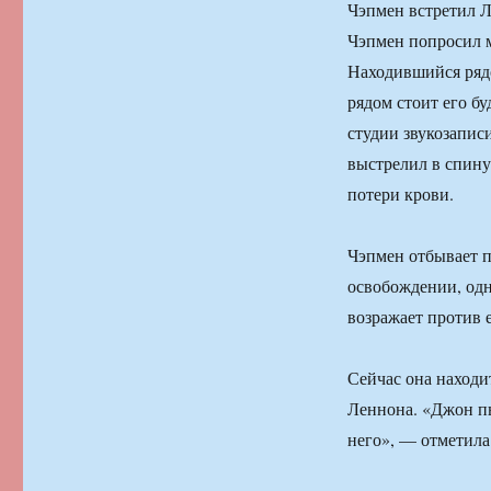
Чэпмен встретил Л
Чэпмен попросил м
Находившийся рядо
рядом стоит его бу
студии звукозапис
выстрелил в спину
потери крови.
Чэпмен отбывает п
освобождении, одн
возражает против е
Сейчас она находи
Леннона. «Джон пы
него», — отметила