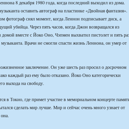
еннона 8 декабря 1980 года, когда последний выходил из дома.
узыканта оставить автограф на пластинке «Двойная фантазия».
м фотограф снял момент, когда Леннон подписывает диск, а
дущий убийца. Через пять часов, когда Джон возвращался из
и домой вместе с Йоко Оно, Чэпмен выхватил пистолет и пять ра
 музыканта. Врачи не смогли спасти жизнь Леннона, он умер от
ожизненное заключение. Он уже шесть раз просил о досрочном
ако каждый раз ему было отказано. Йоко Оно категорически
го выхода на свободу.
тся в Токио, где примет участие в мемориальном концерте памят
тался сделать мир лучше. Мир и сейчас очень много узнает от
 она.