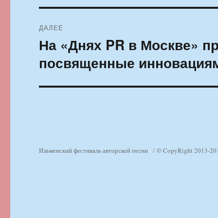
ДАЛЕЕ
На «Днях PR в Москве» п
Следующая
запись:
посвященные инновация
Ильменский фестиваль авторской песни
© CopyRight 2013-20