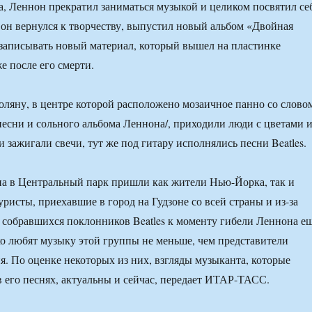
, Леннон прекратил заниматься музыкой и целиком посвятил се
у он вернулся к творчеству, выпустил новый альбом «Двойная
 записывать новый материал, который вышел на пластинке
е после его смерти.
поляну, в центре которой расположено мозаичное панно со слово
 песни и сольного альбома Леннона/, приходили люди с цветами 
 зажигали свечи, тут же под гитару исполнялись песни Beatles.
а в Центральный парк пришли как жители Нью-Йорка, так и
ристы, приехавшие в город на Гудзоне со всей страны и из-за
 собравшихся поклонников Beatles к моменту гибели Леннона е
ко любят музыку этой группы не меньше, чем представители
я. По оценке некоторых из них, взгляды музыканта, которые
 его песнях, актуальны и сейчас, передает ИТАР-ТАСС.