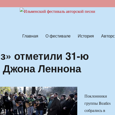
ской песни
Главная
О фестивале
История
Авторс
з» отметили 31-ю
 Джона Леннона
Поклонники
группы Beatles
собрались в