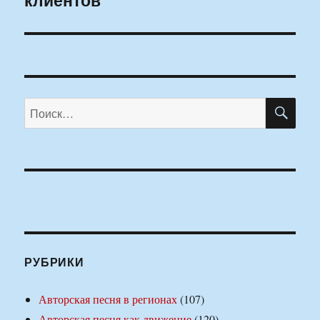
ПО
Искать:
РУБРИКИ
Авторская песня в регионах
(107)
Авторская песня как движение
(120)