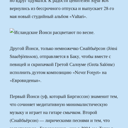
но вдруг одумался. К радости ценителей Sigur Ros
вернулись из бессрочного отпуска и выпускает 28-го
мая новый студийный альбом «Valtari».
Другой Йонси, только немножечко Снайбьёрсон (Jónsi
Snaebjörnsson), отправляется в Баку, чтобы вместе с
певицей и скрипачкой Гретой Салоуме (Greta Salóme)
исполнить дуэтом композицию «Never Forget» на
«Евровиденьи».
Первый Йонси (уф, который Биргиссон) знаменит тем,
что сочиняет медитативную минималистическую
музыку и играет на гитаре смычком. Второй
(Снайбьёрсон) — лирическими песнями и тем, что