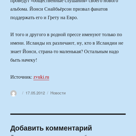
проведут «общественные слушания» своего нового
альбома. Йонси Снайбьёрсон призвал фанатов
поддержать его и Грету на Евро.
И того и другого в родной прессе именуют только по
имени. Исланды их различают, ну, кто в Исландии не
знает Йонси, страна-то маленькая? Остальным надо
быть начеку!
Источник:
zvuki.ru
Автор
Опубликовано
Рубрики
17.05.2012
Новости
Добавить комментарий