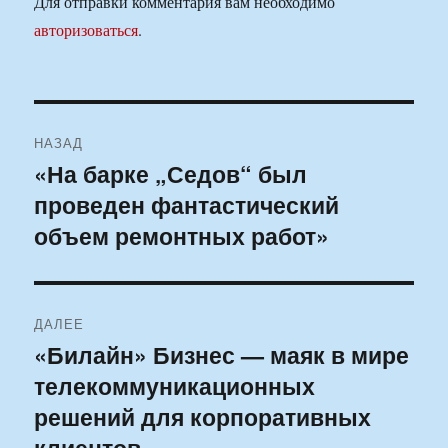
Для отправки комментария вам необходимо
авторизоваться
.
Навигация
НАЗАД
по
«На барке „Седов“ был
Предыдущая
проведен фантастический
запись:
записям
объем ремонтных работ»
ДАЛЕЕ
«Билайн» Бизнес — маяк в мире
Следующая
телекоммуникационных
запись:
решений для корпоративных
клиентов