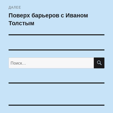
ДАЛЕЕ
Поверх барьеров с Иваном
Следующая
Толстым
запись:
ПО
Искать: