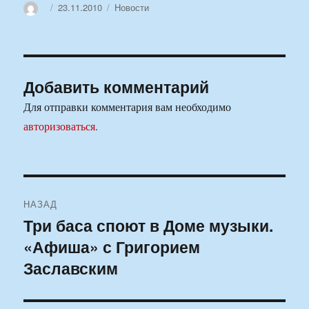
Автор
Опубликовано
Рубрики
23.11.2010
Новости
Добавить комментарий
Для отправки комментария вам необходимо
авторизоваться
.
Навигация
НАЗАД
по
Три баса споют в Доме музыки.
Предыдущая
«Афиша» с Григорием
запись:
записям
Заславским