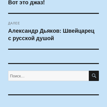
по
Вот это джаз!
Предыдущая
запись:
записям
ДАЛЕЕ
Александр Дьяков: Швейцарец
Следующая
с русской душой
запись:
ПО
Искать: