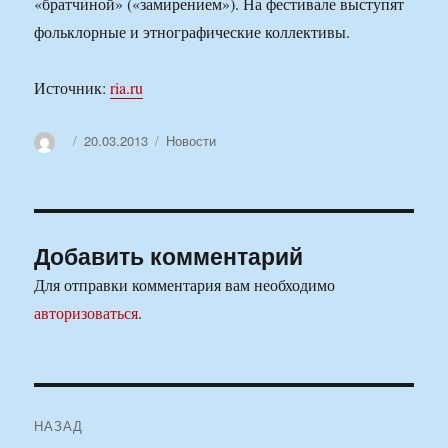
«братчиной» («замирением»). На фестивале выступят
фольклорные и этнографические коллективы.
Источник:
ria.ru
Автор
Опубликовано
Рубрики
20.03.2013
Новости
Добавить комментарий
Для отправки комментария вам необходимо
авторизоваться
.
Навигация
НАЗАД