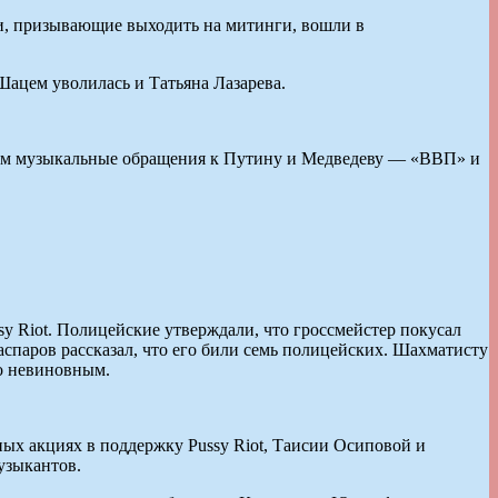
и, призывающие выходить на митинги, вошли в
Шацем уволилась и Татьяна Лазарева.
овым музыкальные обращения к Путину и Медведеву — «ВВП» и
sy Riot. Полицейские утверждали, что гроссмейстер покусал
спаров рассказал, что его били семь полицейских. Шахматисту
го невиновным.
ных акциях в поддержку Pussy Riot, Таисии Осиповой и
узыкантов.