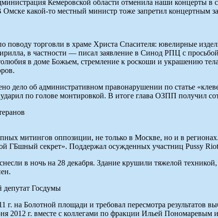
дминистрация Кемеровской области отменила наши концерты в св
В Омске какой-то местный министр тоже запретил концертным з
по поводу торговли в храме Христа Спасителя: ювелирные издели
 Кирилла, в частности — писал заявление в Синод РПЦ с просьб
атолюбия в доме Божьем, стремление к роскоши и украшению тел
ров.
но дело об административном правонарушении по статье «клеве
ударил по голове монтировкой. В итоге глава ОЗПП получил сот
теранов
упных митингов оппозиции, не только в Москве, но и в региона
 свой ГБшный секрет». Поддержал осужденных участниц Pussy Ri
если в ночь на 28 декабря. Здание крушили тяжелой техникой,
ен.
й депутат Госдумы
1 г. на Болотной площади и требовал пересмотра результатов вы
июня 2012 г. вместе с коллегами по фракции Ильей Пономаревым