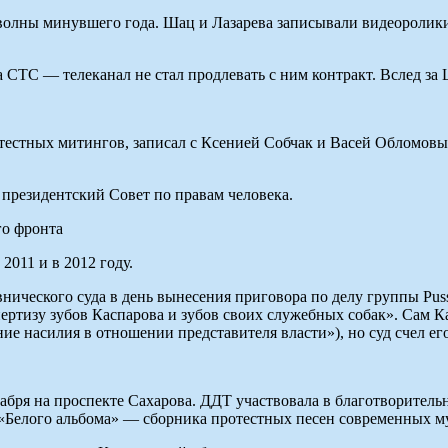
 волны минувшего года. Шац и Лазарева записывали видеоролик
ТС — телеканал не стал продлевать с ним контракт. Вслед за 
ротестных митингов, записал с Ксенией Собчак и Васей Облом
президентский Совет по правам человека.
го фронта
2011 и в 2012 году.
внического суда в день вынесения приговора по делу группы Pus
ртизу зубов Каспарова и зубов своих служебных собак». Сам Ка
ие насилия в отношении представителя власти»), но суд счел е
кабря на проспекте Сахарова. ДДТ участвовала в благотворитель
«Белого альбома» — сборника протестных песен современных м