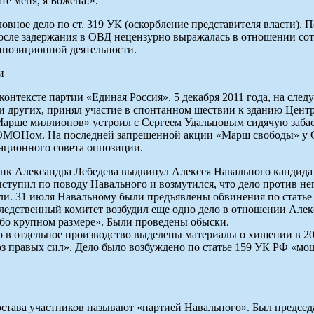
е меня, я Божена!».
ловное дело по ст. 319 УК (оскорбление представителя власти). 
 после задержания в ОВД нецензурно выражалась в отношении со
оппозиционной деятельности.
и
 контексте партии «Единая Россия». 5 декабря 2011 года, на сл
ни других, принял участие в спонтанном шествии к зданию Цент
Марше миллионов» устроил с Сергеем Удальцовым сидячую заба
 ОМОНом. На последней запрещенной акции «Марш свободы» у С
ационного совета оппозиции.
нк Александра Лебедева выдвинул Алексея Навального кандидат
ступил по поводу Навального и возмутился, что дело против нег
ли. 31 июля Навальному были предъявлены обвинения по статье 
Следственный комитет возбудил еще одно дело в отношении Алек
бо крупном размере». Были проведены обыски.
то в отдельное производство выделены материалы о хищении в 
 правых сил». Дело было возбуждено по статье 159 УК РФ «мо
остава участников называют «партией Навального». Был председ