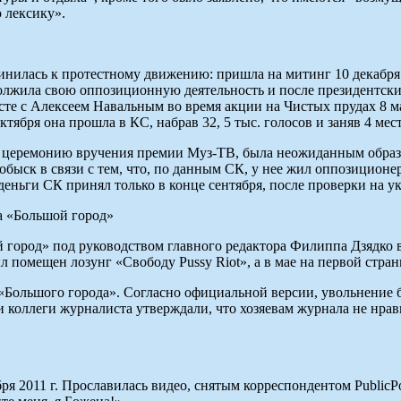
 лексику».
единилась к протестному движению: пришла на митинг 10 декабря
лжила свою оппозиционную деятельность и после президентских 
те с Алексеем Навальным во время акции на Чистых прудах 8 ма
тября она прошла в КС, набрав 32, 5 тыс. голосов и заняв 4 ме
сти церемонию вручения премии Муз-ТВ, была неожиданным образ
быск в связи с тем, что, по данным СК, у нее жил оппозиционер
деньги СК принял только в конце сентября, после проверки на у
а «Большой город»
шой город» под руководством главного редактора Филиппа Дзяд
был помещен лозунг «Свободу Pussy Riot», а в мае на первой стр
да «Большого города». Согласно официальной версии, увольнени
 и коллеги журналиста утверждали, что хозяевам журнала не нр
бря 2011 г. Прославилась видео, снятым корреспондентом Public