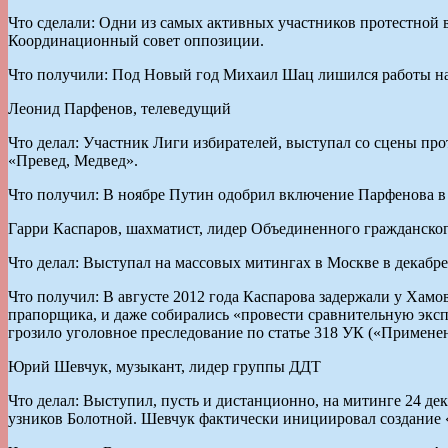
Что сделали: Одни из самых активных участников протестной
Координационный совет оппозиции.
Что получили: Под Новый год Михаил Шац лишился работы на С
Леонид Парфенов, телеведущий
Что делал: Участник Лиги избирателей, выступал со сцены п
«Превед, Медвед».
Что получил: В ноябре Путин одобрил включение Парфенова в 
Гарри Каспаров, шахматист, лидер Объединенного гражданско
Что делал: Выступал на массовых митингах в Москве в декабре 
Что получил: В августе 2012 года Каспарова задержали у Хамо
прапорщика, и даже собирались «провести сравнительную экспе
грозило уголовное преследование по статье 318 УК («Применен
Юрий Шевчук, музыкант, лидер группы ДДТ
Что делал: Выступил, пусть и дистанционно, на митинге 24 де
узников Болотной. Шевчук фактически инициировал создание 