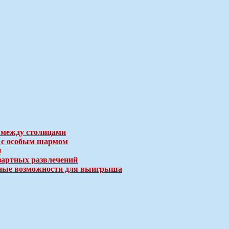
 между столицами
е с особым шармом
и
зартных развлечений
ичные возможности для выигрыша