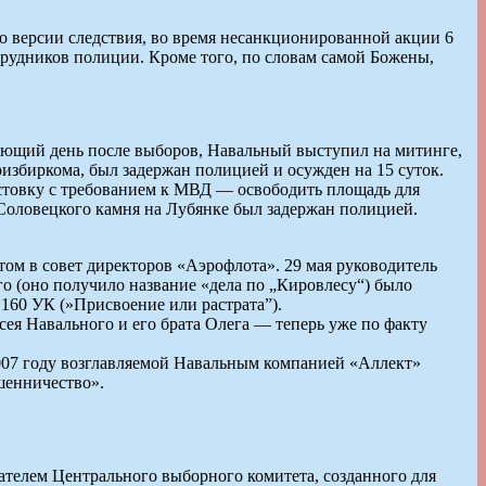
По версии следствия, во время несанкционированной акции 6
трудников полиции. Кроме того, по словам самой Божены,
едующий день после выборов, Навальный выступил на митинге,
ризбиркома, был задержан полицией и осужден на 15 суток.
стовку с требованием к МВД — освободить площадь для
оловецкого камня на Лубянке был задержан полицией.
ом в совет директоров «Аэрофлота». 29 мая руководитель
о (оно получило название «дела по „Кировлесу“) было
160 УК (»Присвоение или растрата”).
сея Навального и его брата Олега — теперь уже по факту
2007 году возглавляемой Навальным компанией «Аллект»
шенничество».
ателем Центрального выборного комитета, созданного для