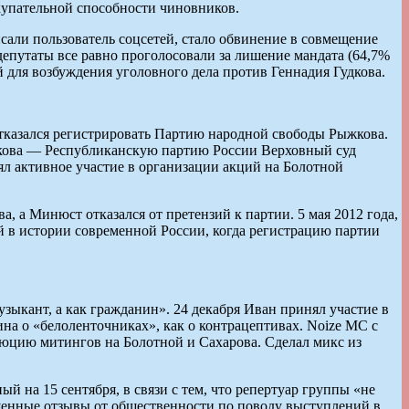
окупательной способности чиновников.
сали пользователь соцсетей, стало обвинение в совмещение
 депутаты все равно проголосовали за лишение мандата (64,7%
й для возбуждения уголовного дела против Геннадия Гудкова.
отказался регистрировать Партию народной свободы Рыжкова.
кова — Республиканскую партию России Верховный суд
ял активное участие в организации акций на Болотной
 а Минюст отказался от претензий к партии. 5 мая 2012 года,
й в истории современной России, когда регистрацию партии
зыкант, а как гражданин». 24 декабря Иван принял участие в
а о «белоленточниках», как о контрацептивах. Noize MC с
олюцию митингов на Болотной и Сахарова. Сделал микс из
й на 15 сентября, в связи с тем, что репертуар группы «не
щенные отзывы от общественности по поводу выступлений в