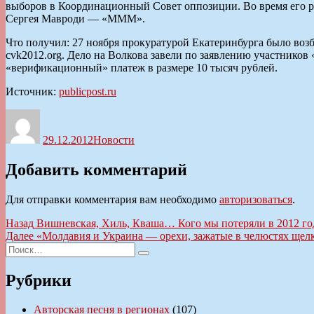
выборов в Координационный Совет оппозиции. Во время его р
Сергея Мавроди — «МММ».
Что получил: 27 ноября прокуратурой Екатеринбурга было во
cvk2012.org. Дело на Волкова завели по заявлению участников
«верификационный» платеж в размере 10 тысяч рублей.
Источник:
publicpost.ru
Автор
Опубликовано
Рубрики
29.12.2012
Новости
Добавить комментарий
Для отправки комментария вам необходимо
авторизоваться
.
Навигация
Предыдущая
Назад
Вишневская, Хиль, Кваша… Кого мы потеряли в 2012 го
запись:
Следующая
Далее
«Молдавия и Украина — орехи, зажатые в челюстях щел
по
Искать:
запись:
Поиск
записям
Рубрики
Авторская песня в регионах
(107)