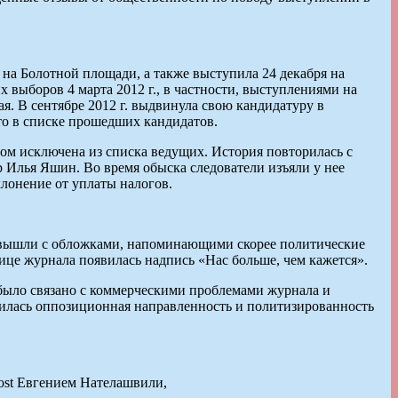
 на Болотной площади, а также выступила 24 декабря на
выборов 4 марта 2012 г., в частности, выступлениями на
я. В сентябре 2012 г. выдвинула свою кандидатуру в
сто в списке прошедших кандидатов.
ом исключена из списка ведущих. История повторилась с
 Илья Яшин. Во время обыска следователи изъяли у нее
клонение от уплаты налогов.
ко вышли с обложками, напоминающими скорее политические
анице журнала появилась надпись «Нас больше, чем кажется».
е было связано с коммерческими проблемами журнала и
авилась оппозиционная направленность и политизированность
Post Евгением Нателашвили,