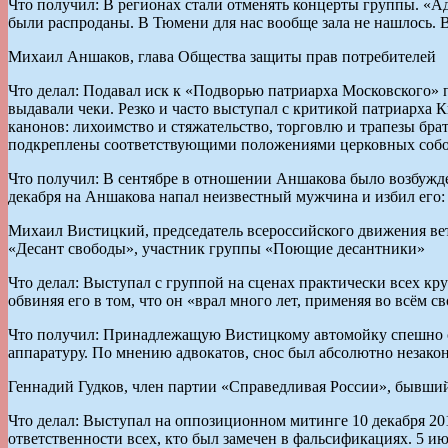
Что получил: В регионах стали отменять концерты группы. «А
были распроданы. В Тюмени для нас вообще зала не нашлось. 
Михаил Аншаков, глава Общества защиты прав потребителей
Что делал: Подавал иск к «Подворью патриарха Московского» 
выдавали чеки. Резко и часто выступал с критикой патриарха
канонов: лихоимство и стяжательство, торговлю и трапезы бр
подкреплены соответствующими положениями церковных собо
Что получил: В сентябре в отношении Аншакова было возбужде
декабря на Аншакова напал неизвестный мужчина и избил его: 
Михаил Вистицкий, председатель всероссийского движения ве
«Десант свободы», участник группы «Поющие десантники»
Что делал: Выступал с группой на сценах практически всех кр
обвиняя его в том, что он «врал много лет, применяя во всём
Что получил: Принадлежащую Вистицкому автомойку спешно сн
аппаратуру. По мнению адвокатов, снос был абсолютно незакон
Геннадий Гудков, член партии «Справедливая России», бывши
Что делал: Выступал на оппозиционном митинге 10 декабря 201
ответственности всех, кто был замечен в фальсификациях. 5 