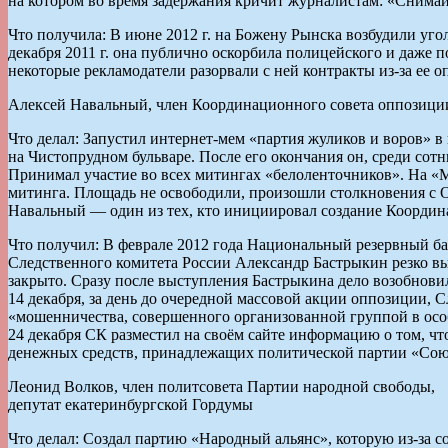
на котором во время задержания кричит журналистам: «Снимайт
Что получила: В июне 2012 г. на Божену Рынска возбудили уго
декабря 2011 г. она публично оскорбила полицейского и даже
некоторые рекламодатели разорвали с ней контракты из-за ее 
Алексей Навальный, член Координационного совета оппозици
Что делал: Запустил интернет-мем «партия жуликов и воров» в
на Чистопрудном бульваре. После его окончания он, среди сот
Принимал участие во всех митингах «белоленточников». На «
митинга. Площадь не освободили, произошли столкновения с
Навальный — один из тех, кто инициировал создание Координ
Что получил: В феврале 2012 года Национальный резервный ба
Следственного комитета России Александр Бастрыкин резко вы
закрыто. Сразу после выступления Бастрыкина дело возобнови
14 декабря, за день до очередной массовой акции оппозиции, 
«мошенничества, совершенного организованной группой в осо
24 декабря СК разместил на своём сайте информацию о том, ч
денежных средств, принадлежащих политической партии «Союз
Леонид Волков, член политсовета Партии народной свободы,
депутат екатеринбургской Гордумы
Что делал: Создал партию «Народный альянс», которую из-за с