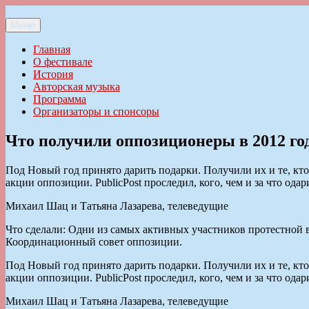
Перейти
к
Меню
Ильменский фестиваль авторской песни
содержимому
Главная
О фестивале
История
Авторская музыка
Программа
Организаторы и спонсоры
Что получили оппозиционеры в 2012 го
Под Новый год принято дарить подарки. Получили их и те, кт
акции оппозиции. PublicPost проследил, кого, чем и за что одар
Михаил Шац и Татьяна Лазарева, телеведущие
Что сделали: Одни из самых активных участников протестной
Координационный совет оппозиции.
Под Новый год принято дарить подарки. Получили их и те, кт
акции оппозиции. PublicPost проследил, кого, чем и за что одар
Михаил Шац и Татьяна Лазарева, телеведущие