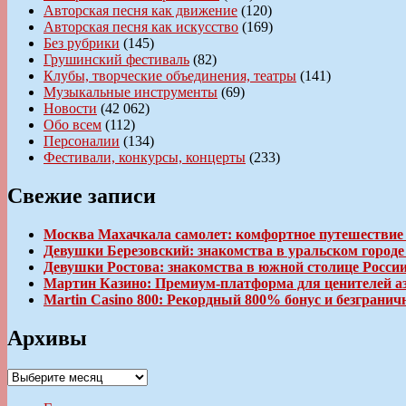
Авторская песня как движение
(120)
Авторская песня как искусство
(169)
Без рубрики
(145)
Грушинский фестиваль
(82)
Клубы, творческие объединения, театры
(141)
Музыкальные инструменты
(69)
Новости
(42 062)
Обо всем
(112)
Персоналии
(134)
Фестивали, конкурсы, концерты
(233)
Свежие записи
Москва Махачкала самолет: комфортное путешествие
Девушки Березовский: знакомства в уральском город
Девушки Ростова: знакомства в южной столице Росси
Мартин Казино: Премиум-платформа для ценителей а
Martin Casino 800: Рекордный 800% бонус и безгран
Архивы
Архивы