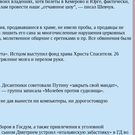
оих владениях, хотя билеты в Кемерово и Юрге, фактически,
алам провести наше „отчаянное шоу“, — писал Шевчук.
я, продававшиеся в храме, не имели пробы, а продавцы не
ой лишить его сана за многочисленные нарушения церковных
а, молитвенное общение с еретиками и пр. Все обвинения были
та». Истцом выступил фонд храма Христа Спасителя. 26
рясение мозга и перелом руки.
х. Десантники советовали Путину «закрыть свой мандат»,
ot — группа записала «Молебен против судилища».
 не дав вынести ни компьютеры, ни дорогостоящую
боров в Госдум, а также привлечения к уголовной
 и сыном Дмитрием устроил «итальянскую забастовку» в ГД во