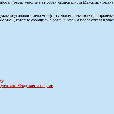
аботы пресек участие в выборах националиста Максима «Тесак
збуждено уголовное дело «по факту мошенничества» при провед
 «МММ», которые сообщили в органы, что им после отказа в уча
ду
кунчика»: Молдавия за неделю