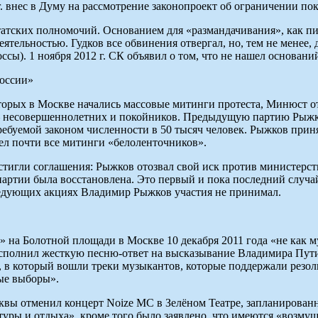
 г. внес в Думу на рассмотрение законопроект об ограничении п
утатских полномочий. Основанием для «размандачивания», как пи
ятельностью. Гудков все обвинения отвергал, но, тем не менее,
сы). 1 ноября 2012 г. СК объявил о том, что не нашел основани
России»
 которых в Москве начались массовые митинги протеста, Минюст 
 — несовершеннолетних и покойников. Предыдущую партию Рыж
требуемой законом численности в 50 тысяч человек. Рыжков прин
ел почти все митинги «белоленточников».
игли соглашения: Рыжков отозвал свой иск против министерства,
артии была восстановлена. Это первый и пока последний случа
едующих акциях Владимир Рыжков участия не принимал.
 на Болотной площади в Москве 10 декабря 2011 года «не как му
сполнил жесткую песню-ответ на высказывание Владимира Путин
м», в который вошли треки музыкантов, которые поддержали рез
ые выборы».
квы отменил концерт Noize MC в Зелёном Театре, запланированны
туры и отдыха», кроме того было заявлено, что имеются «возму