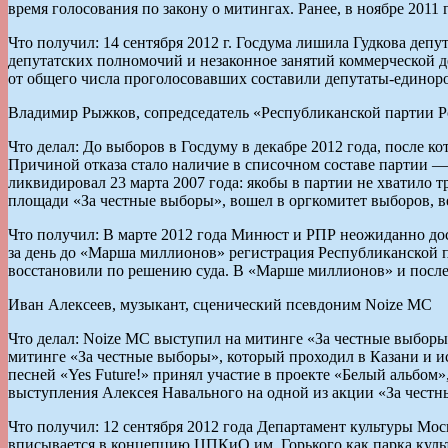
время голосования по закону о митингах. Ранее, в ноябре 2011
Что получил: 14 сентября 2012 г. Госдума лишила Гудкова деп
депутатских полномочий и незаконное занятий коммерческой де
от общего числа проголосовавших составили депутаты-единорос
Владимир Рыжков, сопредседатель «Республиканской партии 
Что делал: До выборов в Госдуму в декабре 2012 года, после
Причиной отказа стало наличие в списочном составе партии
ликвидировал 23 марта 2007 года: якобы в партии не хватило 
площади «За честные выборы», вошел в оргкомитет выборов, в
Что получил: В марте 2012 года Минюст и РПР неожиданно дост
за день до «Марша миллионов» регистрация Республиканской п
восстановили по решению суда. В «Марше миллионов» и посл
Иван Алексеев, музыкант, сценический псевдоним Noize MС
Что делал: Noize MC выступил на митинге «За честные выборы»
митинге «За честные выборы», который проходил в Казани и и
песней «Yes Future!» принял участие в проекте «Белый альбо
выступления Алексея Навального на одной из акции «За честн
Что получил: 12 сентября 2012 года Департамент культуры Мос
вписывается в концепцию ЦПКиО им. Горького как парка куль