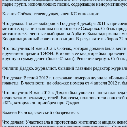
парке групп, исполняющих песни, содержащие ненормативную
Ксения Собчак, телеведущая, член КС оппозиции
Что делала: После выборов в Госдуму 4 декабря 2011 г. присо
митинге, организованном на проспекте Сахарова. Собчак продо
митингах «За честные выборы» на Арбате. Была задержана вмес
Координационный совет оппозиции. В результате выборов 22 ок
Что получила: В мае 2012 г. Собчак, которая должна была ве
вручением премии ТЭФИ. В июне в ее квартире был проведен о
крупную сумму денег (более €1 млн). Решение вернуть Собчак 
Филипп Дзядко, журналист, бывший главный редактор журнал
Что делал: Весной 2012 г. несколько номеров журнала «Боль
плакаты. В частности, на обложке номера от 4 апреля 2012 г. 
Что получил: В мае 2012 г. Дзядко был уволен с поста главре
недостатком рекламодателей. Впрочем, пользователи соцсетей
«БГ», которую он приобрел при Дзядко.
Божена Рынска, светский обозреватель
Что делала: Участвовала в протестных митингах и акциях дека