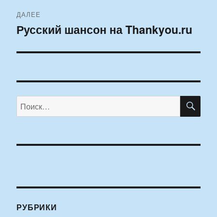
ДАЛЕЕ
Русский шансон на Thankyou.ru
Следующая
запись:
ПО
Искать:
РУБРИКИ