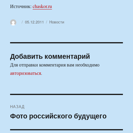
Источник:
chaskor.ru
Автор
Опубликовано
Рубрики
05.12.2011
Новости
Добавить комментарий
Для отправки комментария вам необходимо
авторизоваться
.
Навигация
НАЗАД
по
Фото российского будущего
Предыдущая
запись:
записям