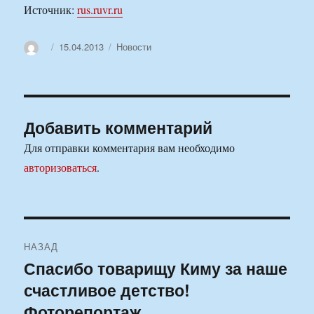
Источник:
rus.ruvr.ru
Автор
Опубликовано
Рубрики
15.04.2013
Новости
Добавить комментарий
Для отправки комментария вам необходимо
авторизоваться
.
Навигация
НАЗАД
по
Спасибо товарищу Киму за наше
Предыдущая
счастливое детство!
запись:
записям
Фоторепортаж