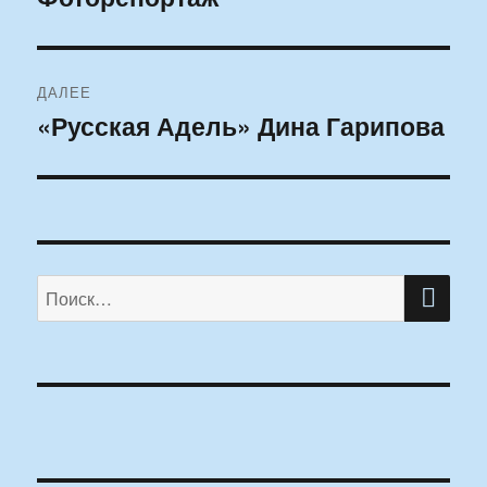
ДАЛЕЕ
«Русская Адель» Дина Гарипова
Следующая
запись:
ПО
Искать: