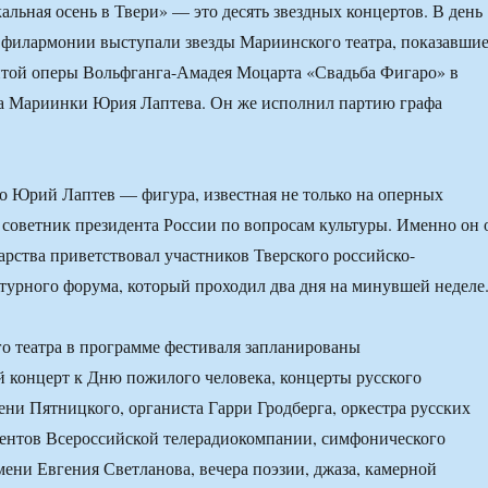
ьная осень в Твери» — это десять звездных концертов. В день
 филармонии выступали звезды Мариинского театра, показавши
итой оперы Вольфганга-Амадея Моцарта «Свадьба Фигаро» в
та Мариинки Юрия Лаптева. Он же исполнил партию графа
о Юрий Лаптев — фигура, известная не только на оперных
советник президента России по вопросам культуры. Именно он 
арства приветствовал участников Тверского российско-
турного форума, который проходил два дня на минувшей неделе
 театра в программе фестиваля запланированы
 концерт к Дню пожилого человека, концерты русского
ени Пятницкого, органиста Гарри Гродберга, оркестра русских
ентов Всероссийской телерадиокомпании, симфонического
мени Евгения Светланова, вечера поэзии, джаза, камерной