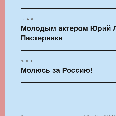
Навигация
НАЗАД
по
Молодым актером Юрий Л
Предыдущая
запись:
записям
Пастернака
ДАЛЕЕ
Молюсь за Россию!
Следующая
запись: