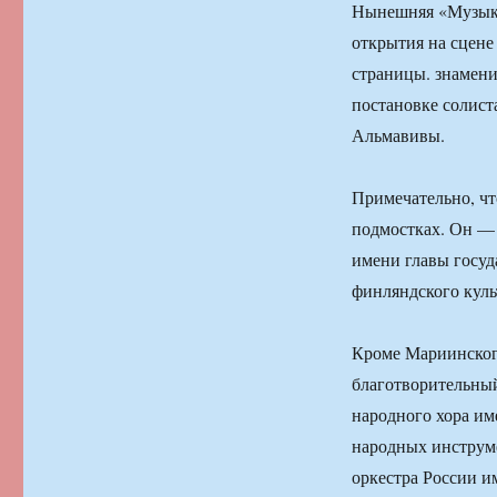
Нынешняя «Музыкал
открытия на сцене
страницы. знамен
постановке солис
Альмавивы.
Примечательно, чт
подмостках. Он — 
имени главы госуд
финляндского куль
Кроме Мариинского
благотворительный
народного хора им
народных инструм
оркестра России и