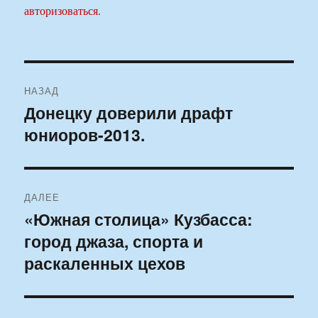
авторизоваться
.
Навигация
НАЗАД
по
Донецку доверили драфт
Предыдущая
юниоров-2013.
запись:
записям
ДАЛЕЕ
«Южная столица» Кузбасса:
Следующая
город джаза, спорта и
запись:
раскаленных цехов