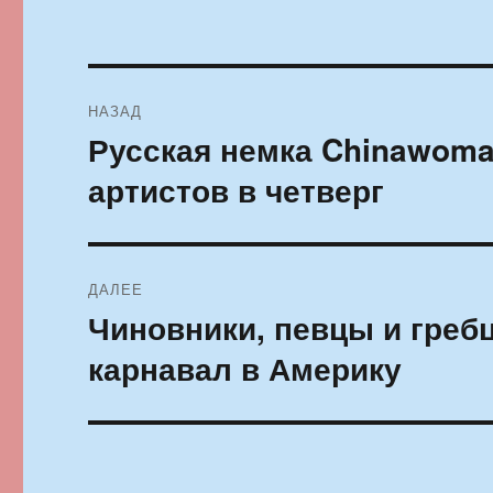
Навигация
НАЗАД
по
Русская немка Chinawoma
Предыдущая
запись:
записям
артистов в четверг
ДАЛЕЕ
Чиновники, певцы и греб
Следующая
запись:
карнавал в Америку