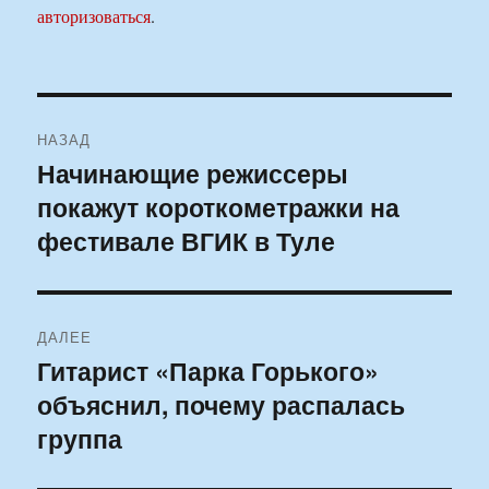
авторизоваться
.
Навигация
НАЗАД
по
Начинающие режиссеры
Предыдущая
покажут короткометражки на
запись:
записям
фестивале ВГИК в Туле
ДАЛЕЕ
Гитарист «Парка Горького»
Следующая
объяснил, почему распалась
запись:
группа