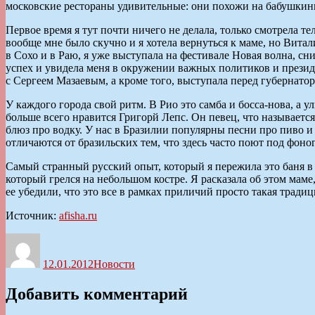
московские рестораны удивительные: они похожи на бабушкин
Первое время я тут почти ничего не делала, только смотрела 
вообще мне было скучно и я хотела вернуться к маме, но Витал
в Сохо и в Раю, я уже выступала на фестивале Новая волна, сн
успех и увидела меня в окружении важных политиков и президе
с Сергеем Мазаевым, а кроме того, выступала перед губернато
У каждого города свой ритм. В Рио это самба и босса-нова, а 
больше всего нравится Григорй Лепс. Он певец, что называется
блюз про водку. У нас в Бразилии популярны песни про пиво и е
отличаются от бразильских тем, что здесь часто поют под фоно
Самый странный русский опыт, который я пережила это баня в
который грелся на небольшом костре. Я расказала об этом маме,
ее убедили, что это все в рамках приличий просто такая тради
Источник:
afisha.ru
Автор
Опубликовано
Рубрики
12.01.2012
Новости
Добавить комментарий