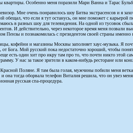
ы квартиры. Особенно меня поразили Мари Ванна и Тарас Бульб
телевизор. Мне очень понравилось шоу Битва экстрасенсов и я за
ий обещал, что если я тут останусь, он мне поможет с карьерой
имаюсь в разных шоу для телевидения. На одной из тусовок сбыл
нтов. И действительно, через некоторое время меня позвали выс
ром Пензы и познакомилась с президентом своей страны именно 
улицы, кофейни и магазины Москвы заполняет хаус-музыка. Я поч
, от Бога. Мой русский пока недостаточно хороший, чтобы понят
ще есть один хит про икру там про то, что почти никто этой сам
грамму. У нас за такое зрители в каком-нибудь ресторане или ко
 Красной Поляне. Я там была голая, мужчины побили меня ветка
 и она тогда оборвала телефон Виталия решила, что он увез меня
ционная русская спа-процедура.