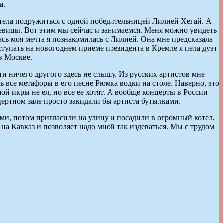
а.
хотела подружиться с одной победительницей Лилией Хегай. А
 певицы. Вот этим мы сейчас и занимаемся. Меня можно увидеть
ась моя мечта я познакомилась с Лилией. Она мне предсказала
тупать на новогоднем приеме президента в Кремле я пела дуэт
в Москве.
ти ничего другого здесь не слышу. Из русских артистов мне
ь все метафоры в его песне Рюмка водки на столе. Наверно, это
ой икры не ел, но все ее хотят. А вообще концерты в России
нцертном зале просто закидали бы артиста бутылками.
ми, потом пригласили на улицу и посадили в огромный котел,
 на Кавказ и позволяет надо мной так издеваться. Мы с трудом