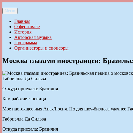
Перейти
к
Меню
Ильменский фестиваль авторской песни
содержимому
Главная
О фестивале
История
Авторская музыка
Программа
Организаторы и спонсоры
Москва глазами иностранцев: Бразильск
Габриэлла Да Сильва
Откуда приехала: Бразилия
Кем работает: певица
Мое настоящее имя Ана-Люсия. Но для шоу-бизнеса удачнее Габ
Габриэлла Да Сильва
Откуда приехала: Бразилия