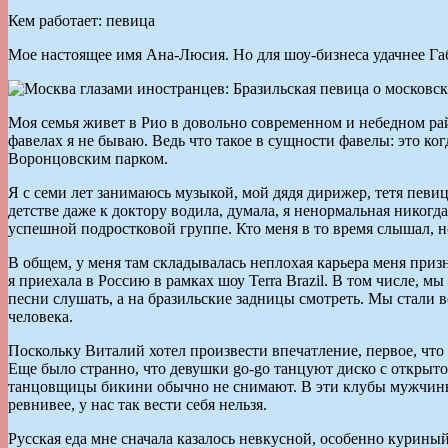
Кем работает: певица
Мое настоящее имя Ана-Люсия. Но для шоу-бизнеса удачнее Габ
Моя семья живет в Рио в довольно современном и небедном рай
фавелах я не бываю. Ведь что такое в сущности фавелы: это ко
Воронцовским парком.
Я с семи лет занимаюсь музыкой, мой дядя дирижер, тетя певи
детстве даже к доктору водила, думала, я ненормальная никогд
успешной подростковой группе. Кто меня в то время слышал, н
В общем, у меня там складывалась неплохая карьера меня при
я приехала в Россию в рамках шоу Terra Brazil. В том числе, м
песни слушать, а на бразильские задницы смотреть. Мы стали вс
человека.
Поскольку Виталий хотел произвести впечатление, первое, что
Еще было странно, что девушки go-go танцуют диско с открыто
танцовщицы бикини обычно не снимают. В эти клубы мужчины ч
ревнивее, у нас так вести себя нельзя.
Русская еда мне сначала казалось невкусной, особенно курины