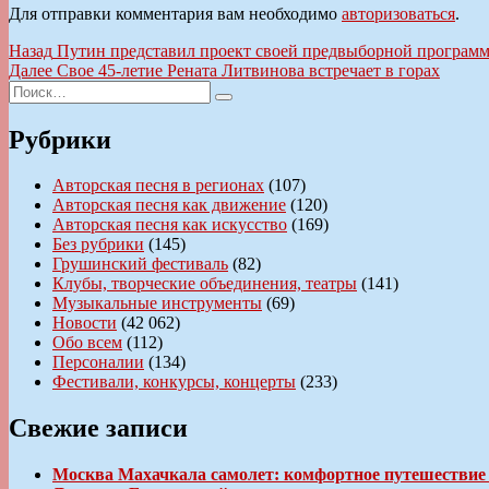
Для отправки комментария вам необходимо
авторизоваться
.
Навигация
Предыдущая
Назад
Путин представил проект своей предвыборной програм
запись:
Следующая
Далее
Свое 45-летие Рената Литвинова встречает в горах
по
Искать:
запись:
Поиск
записям
Рубрики
Авторская песня в регионах
(107)
Авторская песня как движение
(120)
Авторская песня как искусство
(169)
Без рубрики
(145)
Грушинский фестиваль
(82)
Клубы, творческие объединения, театры
(141)
Музыкальные инструменты
(69)
Новости
(42 062)
Обо всем
(112)
Персоналии
(134)
Фестивали, конкурсы, концерты
(233)
Свежие записи
Москва Махачкала самолет: комфортное путешествие