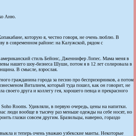
ько Аню.
опакабане, которую я, честно говоря, не очень люблю. В
иву в современном районе: на Калужской, рядом с
лю американский стиль Бейонс, Дженнифер Лопес. Мама меня в
олевы нашего шоу-бизнеса Шуши, потом я в 12 лет солировала в
нщина. В смысле, взрослая.
ного гражданина города за песню про беспризорников, а потом
бизнесменом Виталием, который туда пошел, как он говорит, не
ла своего друга и коллегу гея, хорошего певца и прекрасного
 Soho Rooms. Удивляли, в первую очередь, цены на напитки.
ас люди вообще в тысячу раз меньше одежды на себе носят, но
ить глазки совсем другим. Бразильцы, наверно, гораздо
ивыкла и теперь очень уважаю узбекские манты. Некоторые