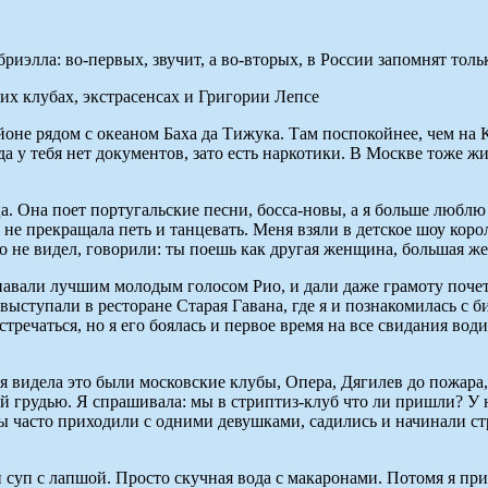
риэлла: во-первых, звучит, а во-вторых, в России запомнят тол
оне рядом с океаном Баха да Тижука. Там поспокойнее, чем на К
гда у тебя нет документов, зато есть наркотики. В Москве тоже ж
ца. Она поет португальские песни, босса-новы, а я больше люб
а не прекращала петь и танцевать. Меня взяли в детское шоу кор
о не видел, говорили: ты поешь как другая женщина, большая же
знавали лучшим молодым голосом Рио, и дали даже грамоту почет
ы выступали в ресторане Старая Гавана, где я и познакомилась с 
тречаться, но я его боялась и первое время на все свидания води
 я видела это были московские клубы, Опера, Дягилев до пожара,
й грудью. Я спрашивала: мы в стриптиз-клуб что ли пришли? У н
асто приходили с одними девушками, садились и начинали стро
й суп с лапшой. Просто скучная вода с макаронами. Потомя я пр