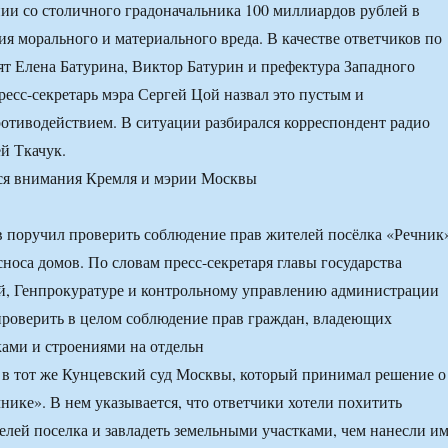
ии со столичного градоначальника 100 миллиардов рублей в
ия морального и материального вреда. В качестве ответчиков по
ят Елена Батурина, Виктор Батурин и префектура Западного
ресс-секретарь мэра Сергей Цой назвал это пустым и
тиводействием. В ситуации разбирался корреспондент радио
й Ткачук.
 поручил проверить соблюдение прав жителей посёлка «Речник
сноса домов. По словам пресс-секретаря главы государства
й, Генпрокуратуре и контрольному управлению администрации
роверить в целом соблюдение прав граждан, владеющих
ами и строениями на отдельн
 в тот же Кунцевский суд Москвы, который принимал решение о
чнике». В нем указывается, что ответчики хотели похитить
елей поселка и завладеть земельными участками, чем нанесли и