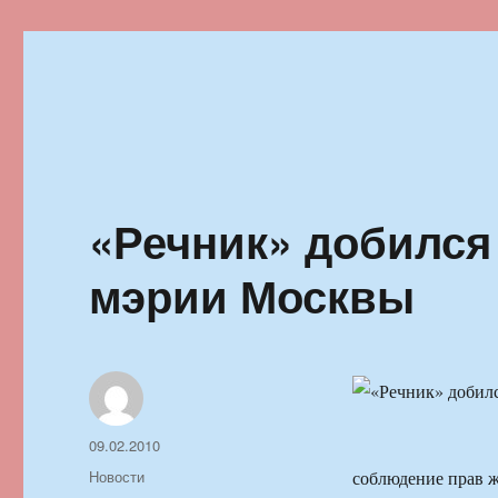
Ильменский фестиваль автор
«Речник» добился
мэрии Москвы
Автор
Опубликовано
09.02.2010
Рубрики
Новости
соблюдение прав ж