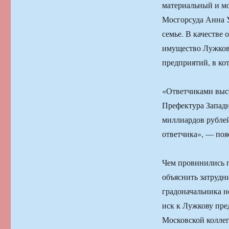
материальный и м
Мосгорсуда Анна У
семье. В качестве
имущество Лужкова
предприятий, в ко
«Ответчиками выс
Префектура Западн
миллиардов рублей
ответчика», — поя
Чем провинились п
объяснить затрудн
градоначальника н
иск к Лужкову пре
Московской колле