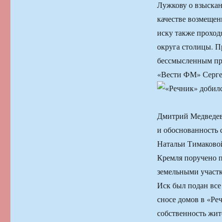
Лужкову о взыскан
качестве возмещен
иску также проход
округа столицы. П
бессмысленным про
«Вести ФМ» Серге
Дмитрий Медведев
и обоснованность 
Натальи Тимаково
Кремля поручено п
земельными участк
Иск был подан все
сносе домов в «Ре
собственность жит