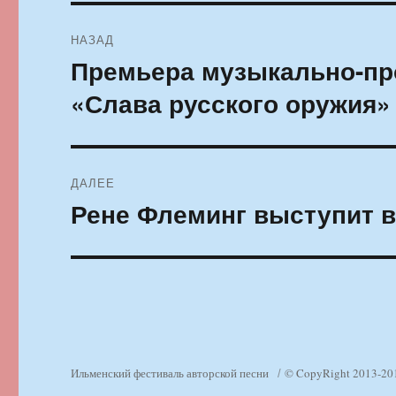
Навигация
НАЗАД
по
Премьера музыкально-пр
Предыдущая
запись:
записям
«Слава русского оружия»
ДАЛЕЕ
Рене Флеминг выступит 
Следующая
запись:
Ильменский фестиваль авторской песни
© CopyRight 2013-20