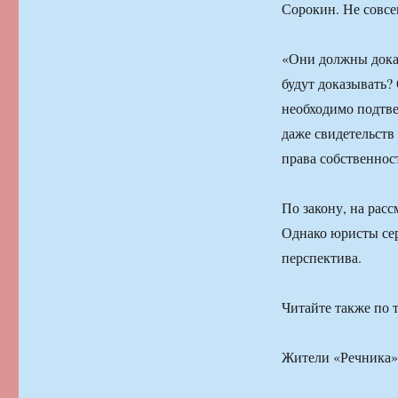
Сорокин. Не совсем
«Они должны доказ
будут доказывать?
необходимо подтве
даже свидетельств 
права собственност
По закону, на расс
Однако юристы серь
перспектива.
Читайте также по т
Жители «Речника»