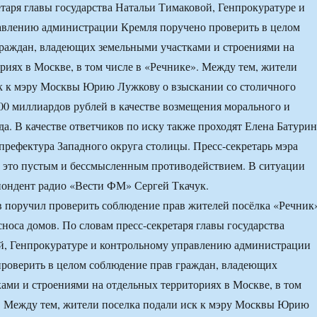
етаря главы государства Натальи Тимаковой, Генпрокуратуре и
авлению администрации Кремля поручено проверить в целом
раждан, владеющих земельными участками и строениями на
риях в Москве, в том числе в «Речнике». Между тем, жители
ск к мэру Москвы Юрию Лужкову о взыскании со столичного
00 миллиардов рублей в качестве возмещения морального и
да. В качестве ответчиков по иску также проходят Елена Батурин
префектура Западного округа столицы. Пресс-секретарь мэра
 это пустым и бессмысленным противодействием. В ситуации
пондент радио «Вести ФМ» Сергей Ткачук.
 поручил проверить соблюдение прав жителей посёлка «Речник
сноса домов. По словам пресс-секретаря главы государства
й, Генпрокуратуре и контрольному управлению администрации
роверить в целом соблюдение прав граждан, владеющих
ами и строениями на отдельных территориях в Москве, в том
. Между тем, жители поселка подали иск к мэру Москвы Юрию