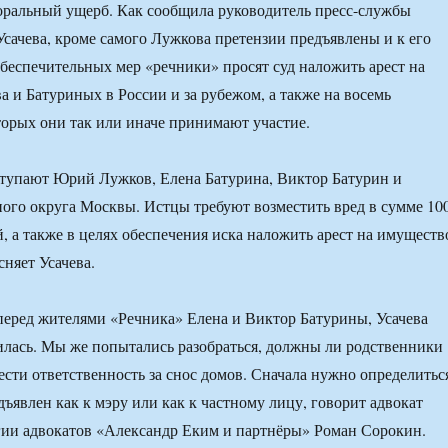
оральный ущерб. Как сообщила руководитель пресс-службы
сачева, кроме самого Лужкова претензии предъявлены и к его
 обеспечительных мер «речники» просят суд наложить арест на
 и Батуриных в России и за рубежом, а также на восемь
торых они так или иначе принимают участие.
тупают Юрий Лужков, Елена Батурина, Виктор Батурин и
ого округа Москвы. Истцы требуют возместить вред в сумме 10
, а также в целях обеспечения иска наложить арест на имуществ
сняет Усачева.
еред жителями «Речника» Елена и Виктор Батурины, Усачева
илась. Мы же попытались разобраться, должны ли родственники
ести ответственность за снос домов. Сначала нужно определитьс
дъявлен как к мэру или как к частному лицу, говорит адвокат
гии адвокатов «Александр Еким и партнёры» Роман Сорокин.