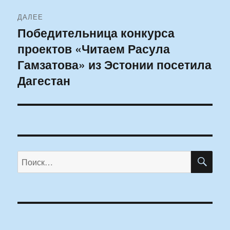
ДАЛЕЕ
Победительница конкурса
Следующая
проектов «Читаем Расула
запись:
Гамзатова» из Эстонии посетила
Дагестан
ПО
Искать: