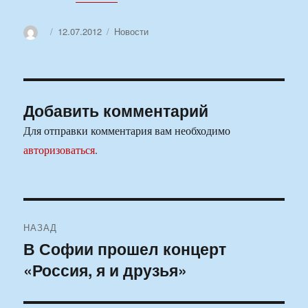
Автор
Опубликовано
Рубрики
12.07.2012
Новости
Добавить комментарий
Для отправки комментария вам необходимо
авторизоваться
.
Навигация
НАЗАД
по
В Софии прошел концерт
Предыдущая
«Россия, я и друзья»
запись:
записям