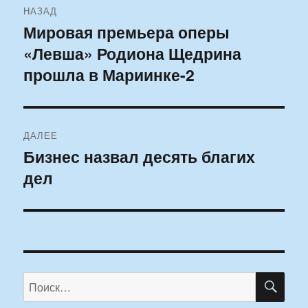
НАЗАД
по
Мировая премьера оперы
Предыдущая
«Левша» Родиона Щедрина
запись:
записям
прошла в Мариинке-2
ДАЛЕЕ
Бизнес назвал десять благих
Следующая
дел
запись:
ПО
Искать: