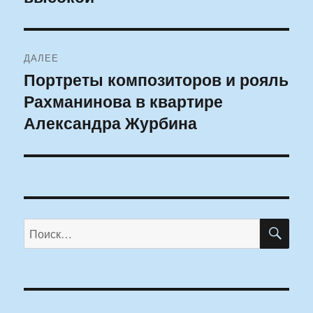
ДАЛЕЕ
Портреты композиторов и рояль
Следующая
Рахманинова в квартире
запись:
Александра Журбина
ПО
Искать: