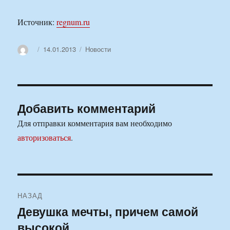
Источник:
regnum.ru
Автор
Опубликовано
Рубрики
14.01.2013
Новости
Добавить комментарий
Для отправки комментария вам необходимо
авторизоваться
.
Навигация
НАЗАД
по
Девушка мечты, причем самой
Предыдущая
высокой
запись:
записям