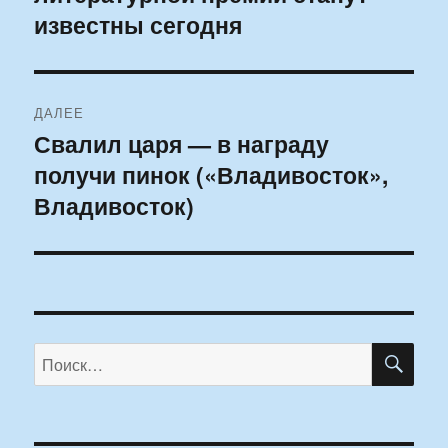
известны сегодня
ДАЛЕЕ
Свалил царя — в награду
Следующая
получи пинок («Владивосток»,
запись:
Владивосток)
ПО
Искать: