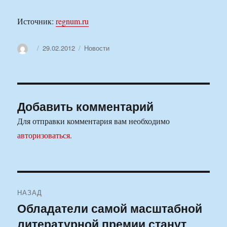
Источник:
regnum.ru
Автор
Опубликовано
Рубрики
29.02.2012
Новости
Добавить комментарий
Для отправки комментария вам необходимо
авторизоваться
.
Навигация
НАЗАД
по
Обладатели самой масштабной
Предыдущая
литературной премии станут
запись:
записям