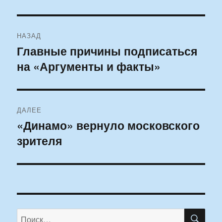
Навигация
НАЗАД
по
Главные причины подписаться
Предыдущая
на «Аргументы и факты»
запись:
записям
ДАЛЕЕ
«Динамо» вернуло московского
Следующая
зрителя
запись:
ПО
Искать: