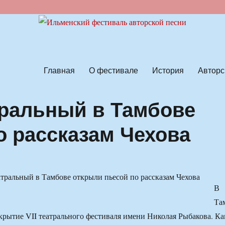
ской песни
Главная
О фестивале
История
Авторс
ральный в Тамбове
о рассказам Чехова
В
Та
ткрытие VII театрального фестиваля имени Николая Рыбакова. Ка