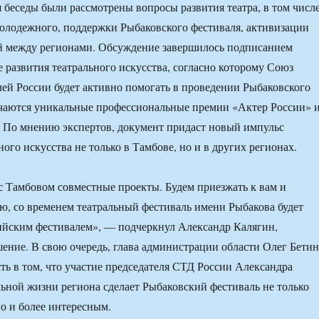
 беседы были рассмотрены вопросы развития театра, в том числ
олодежного, поддержки Рыбаковского фестиваля, активизации
ей между регионами. Обсуждение завершилось подписанием
е развития театрального искусства, согласно которому Союз
лей России будет активно помогать в проведении Рыбаковского
учаются уникальные профессиональные премии «Актер России» 
 По мнению экспертов, документ придаст новый импульс
ого искусства не только в Тамбове, но и в других регионах.
с Тамбовом совместные проекты. Будем приезжать к вам и
аю, со временем театральный фестиваль имени Рыбакова будет
ийским фестивалем», — подчеркнул Александр Калягин,
ение. В свою очередь, глава администрации области Олег Бетин
ть в том, что участие председателя СТД России Александра
льной жизни региона сделает Рыбаковский фестиваль не только
но и более интересным.