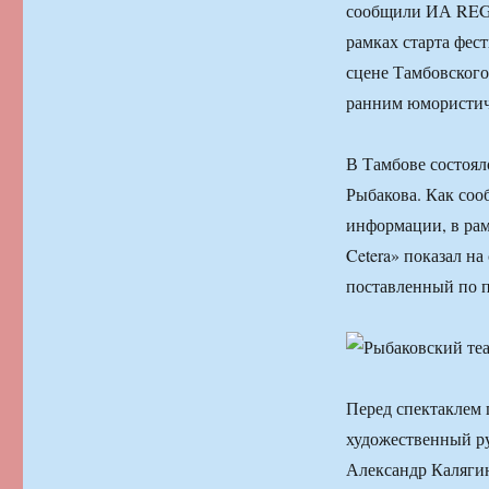
сообщили ИА REGN
рамках старта фест
сцене Тамбовского
ранним юмористич
В Тамбове состоял
Рыбакова. Как со
информации, в рам
Cetera» показал на
поставленный по 
Перед спектаклем 
художественный ру
Александр Калягин