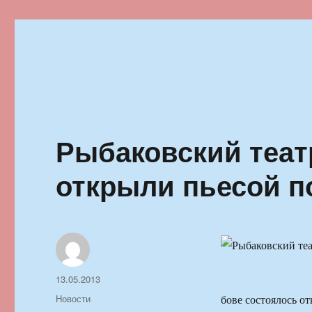
Ильменский фестиваль автор
Рыбаковский теат
открыли пьесой п
Автор
Опубликовано
13.05.2013
Рубрики
Новости
бове состоялось о