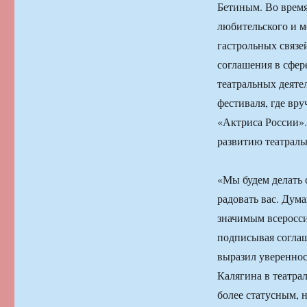
Бетиным. Во время
любительского и м
гастрольных связ
соглашения в сфер
театральных деяте
фестиваля, где вр
«Актриса России».
развитию театральн
«Мы будем делать 
радовать вас. Дум
значимым всеросс
подписывая соглаш
выразил увереннос
Калягина в театра
более статусным, 