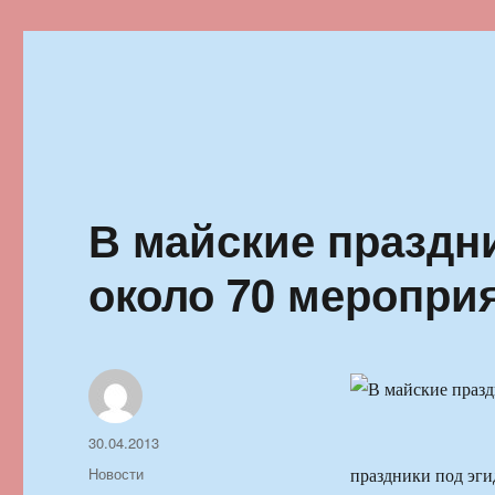
Ильменский фестиваль автор
В майские праздн
около 70 меропри
Автор
Опубликовано
30.04.2013
Рубрики
Новости
праздники под эг