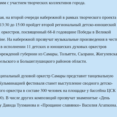
мм с участием творческих коллективов города.
мая, на второй очереди набережной в рамках творческого проекта
3:30 до 15:00 пройдет второй региональный детско-юношеский
х оркестров, посвященный 68-й годовщине Победы в Великой
не. На набережной прозвучат музыкальные произведения в чест
в исполнении 11 детских и юношеских духовых оркестров
чреждений губернии из Самары, Тольятти, Сызрани, Жигулевска
ельского и Большеглушицкого районов области.
иципальный духовой оркестр Самары представит танцевальную
Кульминацией фестиваля станет выступление сводного детско-
го оркестра в составе 300 человек на площадке у бассейна ЦСК
00). В числе других композиций прозвучат знаменитые «День
у Давида Тухманова и «Прощание славянки» Василия Агапкина.