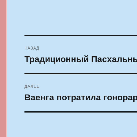
Навигация
НАЗАД
по
Традиционный Пасхальны
Предыдущая
запись:
записям
ДАЛЕЕ
Ваенга потратила гонорар
Следующая
запись: