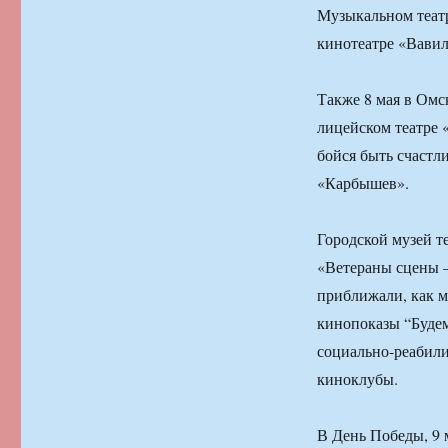
Музыкальном театре
кинотеатре «Вавил
Также 8 мая в Омс
лицейском театре
бойся быть счастл
«Карбышев».
Городской музей т
«Ветераны сцены 
приближали, как м
кинопоказы “Буде
социально-реабил
киноклубы.
В День Победы, 9 