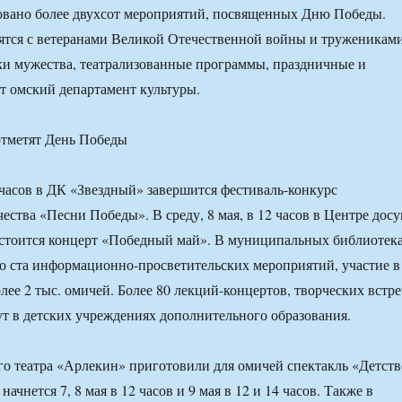
овано более двухсот мероприятий, посвященных Дню Победы.
ятся с ветеранами Великой Отечественной войны и труженикам
ки мужества, театрализованные программы, праздничные и
т омский департамент культуры.
5 часов в ДК «Звездный» завершится фестиваль-конкурс
ества «Песни Победы». В среду, 8 мая, в 12 часов в Центре досу
стоится концерт «Победный май». В муниципальных библиотек
о ста информационно-просветительских мероприятий, участие в
лее 2 тыс. омичей. Более 80 лекций-концертов, творческих встре
т в детских учреждениях дополнительного образования.
о театра «Арлекин» приготовили для омичей спектакль «Детств
ачнется 7, 8 мая в 12 часов и 9 мая в 12 и 14 часов. Также в