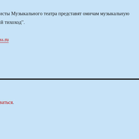
тисты Музыкального театра представят омичам музыкальную
й тихоход”.
ss.ru
ваться
.