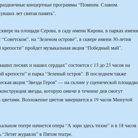
аздничные концертные программы “Помним. Славим.
увших лет святая память”.
 сквере на площади Серова, в саду имени Кирова, в парках имен
“Советском”, на “Зеленом острове”, в сквере имени 30-летия
крепости” пройдет музыкальная акция “Победный май”.
аших песнях и наших сердцах” состоится с 13 до 23 часов на
й крепости” и парка “Зеленый остров”. В последнем также
еская акция “Звезда Героя” — на склоне у сценической площадк
 конструкция звезды, которую омичи в течение дня смогут
цветами. Возложение цветов завершится в 19 часов Минутой
альном театре начнется опера “А зори здесь тихие” и в 18 часов
ь “Летят журавли” в Пятом театре.