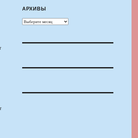
АРХИВЫ
Архивы
т
т