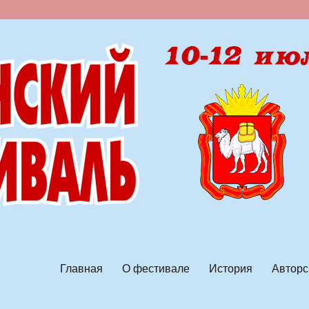
ской песни
Главная
О фестивале
История
Авторс