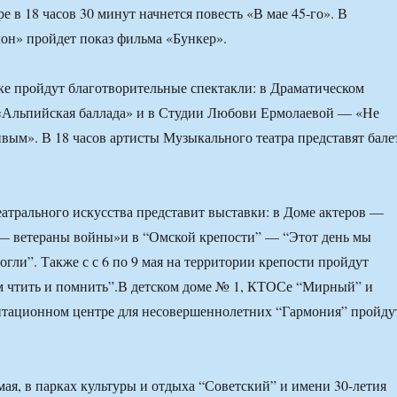
 в 18 часов 30 минут начнется повесть «В мае 45-го». В
он» пройдет показ фильма «Бункер».
ке пройдут благотворительные спектакли: в Драматическом
 «Альпийская баллада» и в Студии Любови Ермолаевой — «Не
ивым». В 18 часов артисты Музыкального театра представят бале
еатрального искусства представит выставки: в Доме актеров —
— ветераны войны»и в “Омской крепости” — “Этот день мы
огли”. Также с с 6 по 9 мая на территории крепости пройдут
м чтить и помнить”.В детском доме № 1, КТОСе “Мирный” и
итационном центре для несовершеннолетних “Гармония” пройду
мая, в парках культуры и отдыха “Советский” и имени 30-летия