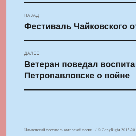
Навигация
НАЗАД
по
Фестиваль Чайковского о
Предыдущая
запись:
записям
ДАЛЕЕ
Ветеран поведал воспита
Следующая
запись:
Петропавловске о войне
Ильменский фестиваль авторской песни
© CopyRight 2013-20